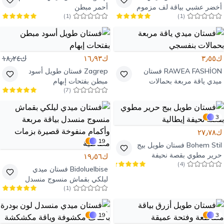
أخضر عشبي بياقة لف مزموم
أحمر مبطن
)
1
(
)
1
(
ك٣٫٥٥
ك١٦٫٩٣
ك١٨٫٢٤
RAWEA FASHİON
فستان
Zagrep
فستان طويل أسود
ميدي ياقة مربعة بحمالات
مبطن بفتحات إبهام
)
7
(
بنفسجي
3
ك٢٧٫٧٨
19
Bohem Stil
فستان طويل بيج
حرير مطوي بقصة نحيفة
ك١٩٫٥٦
)
4
(
إيطالية
Bidoluelbise
فستان ميدي
ليلكي بقماش منسوج منسدل
)
1
(
بياقة مربعة وأكمام منفوخة
قصيرة بزمات مطاطية
19
3