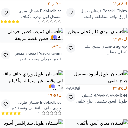
ك١٢٫٣٤
ك٢٠٫٠٧
Pasaklı Giyim
فستان طويل
Bidoluelbise
فستان ميدي
أزرق بياقة متقاطعة وفتحة
منسدل لون بودرة بأكتاف
)
7
(
عميقة
مكشوفة وياقة مكشكشة
4
ك١٢٫٧٠
ك١١٫٨٣
Zagrep
فستان ميدي قلم
كحلي مبطن
Pasaklı Giyim
فستان قميص
قصير خردلي مخطط قطن
بقصة مريحة
12
ك٢٢٫٣٥
ك٢٧٫٩٣
ك١٩٫٥٦
RAWEA FASHİON
فستان
طويل أسود بتفصيل جناح خلفي
Bidoluelbise
فستان طويل
وردي جاف بياقة لف وقصة غير
)
1
(
متماثلة وأكمام قصيرة