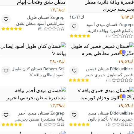
ك١٣٫٦٨
ك٩٫٩٣
ك١٤٫٦٦
Zagrep
فستان طويل
سترابليس أسود مبطن بشق
Zagrep
فستان ميدي أسود
)
5
(
وفتحات إبهام
بأكمام قصيرة وياقة دائرية
)
5
(
مبطن بجيرسيه حريري
10
ك١٩٫٥٦
ك٢٨٫٠٧
Bidoluelbise
فستان قميص
Bohem Stil
فستان كتان طويل
قصير كم طويل خمري خصر
أسود إيطالي بياقة V
)
3
(
مطاطي بحزام
26
ك١٩٫٥٦
ك١٣٫٣٩
Bidoluelbise
فستان ميدي
Zagrep
فستان ميدي أحمر
خمري ياقة V بأكمام بالون
بياقة مستديرة مبطن بجرسي
)
1
(
)
6
(
وحزام كورسيه
الحرير