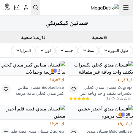
KW
فساتين كيكيريكي
تصفية
رتب: شعبية
طول التنورة
نمط
جسم
لون
المزايا
24
ك١٠٫١٦
ك١٨٫٥٣
Zagrep
فستان ميدي كحلي
Bidoluelbise
فستان مقاس
بكسرات بكتف واحد وياقة غير
كبير ميدي كحلي بياقة مربعة
)
3
(
متماثلة
وحمالات
25
ك١٩٫٠٤
ك١٢٫٧٠
Bidoluelbise
فستان ميدي
Zagrep
فستان ميدي قصة قلم