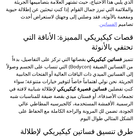
الذي يلبي هذا الاحتياج، حيث تشتهر العلامة بتصاميمها الجريئة
والملائمة التي تبرز جمال القوام. إذا كنتِ تبحثين عن إطلالة حيوية
ومفعمة بالأنوثة، فقد وصلتي إلى وجهتكِ لاستعراض أحدث
تصاميم
الفساتين
.
قصات كيكيريكي المميزة: الأناقة التي
تحتفي بالأنوثة
تتميز
فساتين كيكيريكي
بقصاتها التي تركز على التفاصيل، بدءاً
من الفساتين الضيقة (Bodycon) التي تنساب على الجسم وصولاً
إلى الفساتين الميدي ذات الياقات العالية أو الفتحات الجانبية
الجريئة. نحن نولي اهتماماً خاصاً لتوفير خيارات متنوعة؛ سواء
كنتِ تفضلين
فساتين قصيرة كيكيريكي
لإطلالة شبابية لافتة في
تجمعات الأصدقاء، أو فستان ميدي بقصة ضيقة للمناسبات شبه
الرسمية. الأقمشة المستخدمة، كالجيرسيه المطاطي عالي
الجودة، تضمن لكِ المرونة والراحة الكاملة مع الحفاظ على
الشكل المثالي طوال اليوم.
طرق تنسيق فساتين كيكيريكي لإطلالة