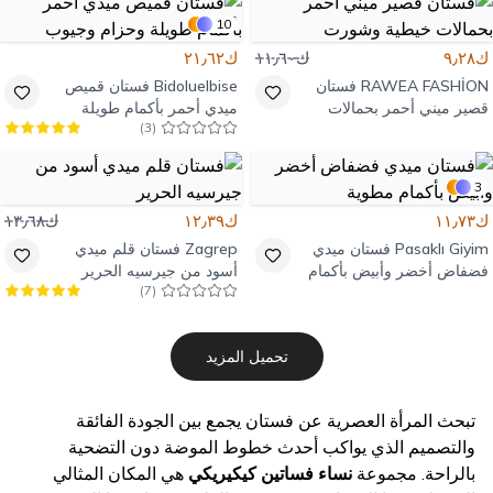
10
ك٩٫٢٨
ك١١٫٦٠
ك٢١٫٦٢
RAWEA FASHİON
فستان
Bidoluelbise
فستان قميص
قصير ميني أحمر بحمالات
ميدي أحمر بأكمام طويلة
)
3
(
خيطية وشورت
وحزام وجيوب
3
ك١١٫٧٣
ك١٢٫٣٩
ك١٣٫٦٨
Pasaklı Giyim
فستان ميدي
Zagrep
فستان قلم ميدي
فضفاض أخضر وأبيض بأكمام
أسود من جيرسيه الحرير
)
7
(
مطوية
تحميل المزيد
تبحث المرأة العصرية عن فستان يجمع بين الجودة الفائقة
والتصميم الذي يواكب أحدث خطوط الموضة دون التضحية
بالراحة. مجموعة
نساء فساتين كيكيريكي
هي المكان المثالي