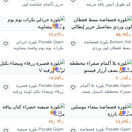
كم طويل أبيض ياقة مربعة
حرير بأكمام خفاشية لون
خمري
7
د.أ٥٥٫٦٥
د.أ٢٤٫٤٢
Bohem Stil
بلوزة فضفاضة
Pasaklı Giyim
بلوزة خردلي
بنمط قفطان لون وردي
بكرات بوم بوم وقصة بيضاوية
بتفاصيل حرير إيطالي
5
9
د.أ٢٠٫١٥
د.أ١٧٫٧٧
Pasaklı Giyim
بلوزة بلا أكمام
Pasaklı Giyim
بلوزة قصيرة
صفراء مخططة باستيل بصف
زرقاء وبيضاء بكتل لونية ورقبة
أزرار فيستو
V
10
7
د.أ٢٤٫٨٩
د.أ٢٧٫٠٣
Pasaklı Giyim
بلوزة فضفاضة
Pasaklı Giyim
بلوزة صيفية