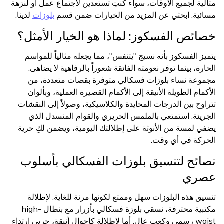
مثالية لجميع الأوقات، سواء كنتِ تستعدين لاجتماع عمل أو لنزهة
مسائية. ابحثي عن المزيد من الخيارات ضمن قسم
بلوزات
لدينا.
خصائص الفسكوز: لماذا هو الخيار الأمثل؟
يتميز الفسكوز بأنه نسيج "يتنفس"، مما يجعله مثالياً للمواسم
الحارة، بينما توفر نعومته الفائقة شعوراً بالرفاهية لا يضاهى.
مجموعة نساء بلوزات فسكالي متوفرة بقصات متعددة، من
الأكمام الطويلة الأنيقة إلى الأكمام القصيرة العملية، وبألوان
تتراوح بين الدرجات المحايدة والكلاسيكية، وصولاً إلى النقشات
الجريئة. استمتعي بالملمس الحريري والقوام المنسدل الذي
يضفي لمسة من الأنوثة على إطلالتك اليومية، ويضمن لكِ حرية
الحركة في أي وقت.
نصائح لتنسيق بلوزات الفسكالي بأسلوب
عصري
تنسيق هذه البلوزات سهل وممتع لكونها مرنة للغاية. لإطلالة
مكتبية محترفة، نسقي بلوزة فسكالي بأزرار مع بنطال high-
waist رسمي وكعب عالٍ. أما لإطلالة كاجوال أنيقة، جربي ارتداء