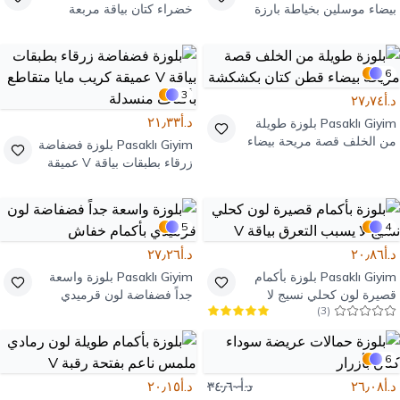
بيضاء موسلين بخياطة بارزة
خضراء كتان بياقة مربعة
6
3
د.أ٢٧٫٧٤
د.أ٢١٫٣٣
Pasaklı Giyim
بلوزة طويلة
من الخلف قصة مريحة بيضاء
Pasaklı Giyim
بلوزة فضفاضة
قطن كتان بكشكشة
زرقاء بطبقات بياقة V عميقة
كريب مايا متقاطع بأكتاف
منسدلة
5
4
د.أ٢٠٫٨٦
د.أ٢٧٫٢٦
Pasaklı Giyim
بلوزة بأكمام
Pasaklı Giyim
بلوزة واسعة
قصيرة لون كحلي نسيج لا
جداً فضفاضة لون قرميدي
)
3
(
يسبب التعرق بياقة V
بأكمام خفاش
6
د.أ٢٦٫٠٨
د.أ٣٤٫٦٠
د.أ٢٠٫١٥