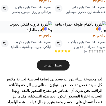
د.أ٢٧٫٢٦
د.أ٢٣٫٧١
Pasaklı Giyim
بلوزة لف
Pasaklı Giyim
بلوزة بالون
فضفاضة لون حجري موسلين
برتقالي وأزرق شيفون بخصر
برباط خصر
مطاطي
6
4
د.أ٢٠٫٨٦
د.أ٢١٫٣٣
Pasaklı Giyim
بلوزة بأكمام
Pasaklı Giyim
بلوزة كروب
طويلة حمراء بياقة بولو
ليلكي بجيوب وحاشية مطاطية
)
4
(
تحميل المزيد
تُعد مجموعة نساء بلوزات فسكالي إضافة أساسية لخزانة ملابس
كل سيدة عصرية تبحث عن التوازن المثالي بين الراحة والأناقة
الراقية. نحن ندرك أن القماش هو مفتاح الشعور بالثقة، ولهذا
السبب، اخترنا الفسكوز ليكون نجم هذه التشكيلة، مقدماً لكِ
قطعاً تنسدل على الجسم بخفة وتبرز جمال قوامك. هذه البلوزات