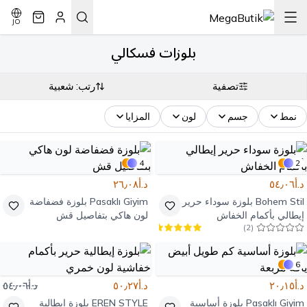
JO
بلوزات فسكالي
تصفية
رتب: شعبية
نمط
جسم
لون
المزايا
4
2
د.أ٥٤٫٠٦
د.أ٢٦٫٠٨
Bohem Stil
بلوزة سوداء حرير
Pasaklı Giyim
بلوزة فضفاضة
إيطالي بأكمام الخفاش
لون هاكي بتفاصيل قش
)
2
(
6
د.أ٢٠٫١٥
د.أ٥٠٫٢٧
د.أ٥٤٫٠٦
Pasaklı Giyim
بلوزة أساسية
EREN STYLE
بلوزة إيطالية