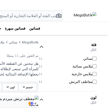
فساتين
فساتين سهرة
ج
MegaButik
نسائي
ملا
فئة
الكل
تم العثور على 11 منتجًا.
نسائي
11
هل تبحثين عن القطعة الأسا
ملابس نسائية
11
للمرأة التي تسعى لإطلالة
ملابس خارجية
يجعلها الإضافة المثالية لخ
11
معاطف الترنش
11
جسم
لون
لون
الكل
6