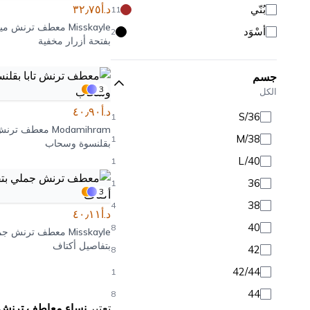
د.أ٣٢٫٧٥
بُنّي
11
Misskayle
معطف ترنش مير
أَسْوَد
2
بفتحة أزرار مخفية
جسم
3
الكل
د.أ٤٠٫٩٠
S/36
1
Modamihram
معطف ترنش ت
M/38
1
بقلنسوة وسحاب
L/40
1
36
1
3
38
4
د.أ٤٠٫١١
40
8
Misskayle
معطف ترنش جم
بتفاصيل أكتاف
42
8
42/44
1
44
8
تعتبر
نساء معاطف ترنش ب