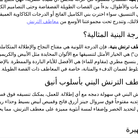
 والأطوال، بدءاً من القصات الطويلة الفضفاضة وحتى التصاميم الكلاس
في التنسيق، سواء اخترتِ بني الكاميل الفاتح أو الدرجات الكاكاوية ا
التك، وتندرج تحت مجموعتنا الأوسع من
معاطف الترنش
.
ة البنية المثالية؟
ف ترنش بنية
، فإن الدرجة اللونية هي مفتاح النجاح والإطلالة المتكام
 "تان") هي الخيار الأمثل لتنسيقها مع الألوان المحايدة مثل الأبيض والكر
ميز بنسيج مطري (مقاوم للماء) هي الأفضل للأيام الباردة والممطرة. بالإ
خلوط لضمان الدفء والمتانة، خاصة في المعاطف ذات القصة الطويلة.
طف الترنش البني بأسلوب أنيق
البني في سهولة دمجه مع أي إطلالة. للعمل، يمكنك تنسيقه فوق فست
ارتديه مفتوحاً فوق سروال جينز أزرق فاتح وقميص أبيض بسيط وحذاء رياضي 
تحديد الخصر وإضفاء لمسة أنثوية مميزة على معطف الترنش، مما يحو
يرة