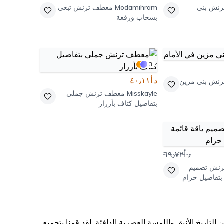
نش بني
Modamihram
معطف ترنش تبغي
بسحاب ورقعة
3
د.أ٤٠٫١١
نش بني مزين
Misskayle
معطف ترنش جملي
بتفاصيل كتاف بأزرار
د.أ٦٩٫٧٢
نش تصميم
 بتفاصيل حزام
تاريخ الأنيق واللمسة العصرية الدافئة. لقد قمنا بتجميع