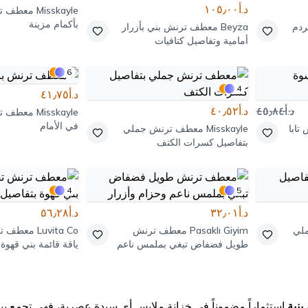
د.أ١٠٥٫٠٠
Misskayle
معطف تر
بأكمام مزينة
دم
Beyza
معطف ترنش بني بأزرار
أمامية وتفاصيل كتافيات
6
4
د.أ٤١٫٧٥
د.أ٤٥٫٨٤
د.أ٤٠٫٥٢
Misskayle
معطف تر
في الأمام
ابا
Misskayle
معطف ترنش جملي
بتفاصيل كسرات الكتف
4
5
د.أ٣٢٫٠١
د.أ٥٦٫٢٨
لي
Pasaklı Giyim
معطف ترنش
Luvita Co
معطف تر
طويل فضفاض تبغي بملمس ناعم
ياقة قائمة بني قهوة
وحزام وأزرار
نية
استثماراً مضموناً في خزانة ملابس أي سيدة عصرية، فهي تجمع بين ال