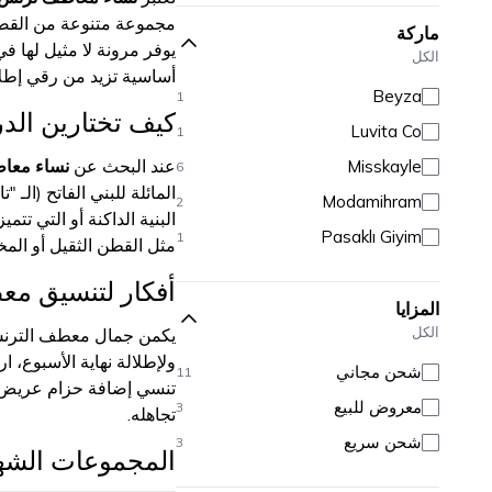
46
7
مجموعة متنوعة من القصات
ماركة
46/48
1
يوفر مرونة لا مثيل لها 
الكل
أساسية تزيد من رقي إطل
48
8
Beyza
1
50
كيف تختارين الدرج
7
Luvita Co
1
52
2
عند البحث عن
نساء معاط
Misskayle
6
المائلة للبني الفاتح (الـ
Modamihram
2
البنية الداكنة أو التي تت
Pasaklı Giyim
1
مثل القطن الثقيل أو الم
أفكار لتنسيق مع
المزايا
الكل
يكمن جمال معطف الترنش 
ولإطلالة نهاية الأسبوع، 
شحن مجاني
11
تنسي إضافة حزام عريض ل
معروض للبيع
3
تجاهله.
شحن سريع
3
المجموعات الشه