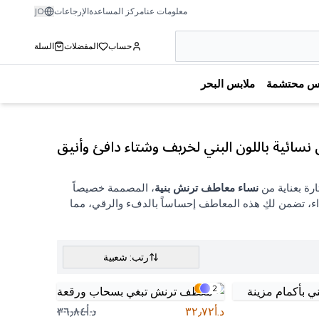
معلومات عنا
مركز المساعدة
الإرجاعات
JO
حساب
المفضلات
السلة
بس محتشمة
ملابس البحر
ائية باللون البني لخريف وشتاء دافئ وأنيق
ارة بعناية من
نساء معاطف ترنش بنية
، المصممة خصيصاً
اء، تضمن لكِ هذه المعاطف إحساساً بالدفء والرقي، مما
رتب: شعبية
2
د.أ٣٢٫٧٢
د.أ٣٦٫٨٤