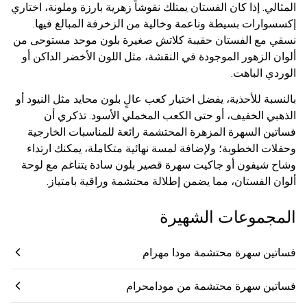
المثالي. إذا كان الفستان يمتلك نقوشاً زهرية بارزة وملونة، اختاري
إكسسوارات بسيطة وناعمة وخالية من الزخرفة المبالغ فيها.
نسقي مع الفستان حقيبة كلاتش صغيرة بلون موحد مستوحى من
ألوان الزهور الموجودة في النقشة، مثل اللون الأخضر الداكن أو
الوردي الباهت.
بالنسبة للأحذية، يفضل اختيار كعب عالٍ بلون محايد مثل النيود أو
الذهبي الخفيف، أو حتى الكعب المخملي الأسود. تذكري أن
فساتين السهرة المزهرة المحتشمة رائعة للمناسبات الخارجية
وحفلات الخطوبة؛ ولإضافة لمسة نهائية متكاملة، يمكنك ارتداء
وشاح شيفون أو جاكيت سهرة قصير بلون سادة يتناغم مع لوحة
ألوان الفستان، مما يضمن إطلالة محتشمة وراقية بامتياز.
المجموعات الشهيرة
فساتين سهرة محتشمة مودا مهرام
فساتين سهرة محتشمة من مودامحرام