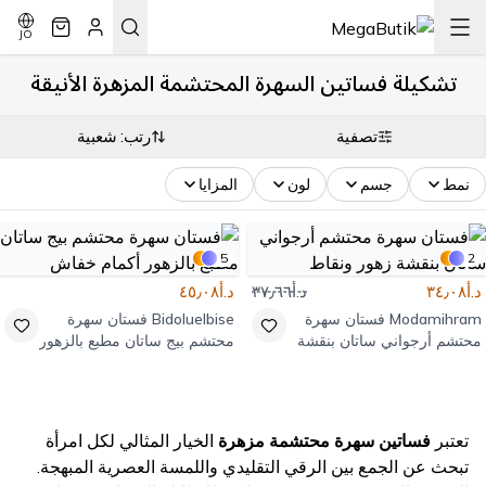
JO
تشكيلة فساتين السهرة المحتشمة المزهرة الأنيقة
تصفية
رتب: شعبية
نمط
جسم
لون
المزايا
5
2
د.أ٣٤٫٠٨
د.أ٣٧٫٦٦
د.أ٤٥٫٠٨
Modamihram
فستان سهرة
Bidoluelbise
فستان سهرة
محتشم أرجواني ساتان بنقشة
محتشم بيج ساتان مطبع بالزهور
زهور ونقاط
أكمام خفاش
تعتبر
فساتين سهرة محتشمة مزهرة
الخيار المثالي لكل امرأة
تبحث عن الجمع بين الرقي التقليدي واللمسة العصرية المبهجة.