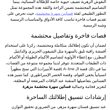
النقوش الزهرية تضيف حيوية خاصة للإطلالة المسائية، بينما
التصاميم المحتشمة تضمن الراحة والثقة. هذه المجموعة تمثل
التطور الطبيعي لفئة
فساتين سهرة محتشمة
، حيث نحرص على
تقديم قصات فاخرة تناسب كافة الأذواق والمناسبات الرسمية
وشبه الرسمية.
قصات فاخرة وتفاصيل محتشمة
لضمان أن تكون إطلالتك متكاملة ومحتشمة، ركزنا على استخدام
أقمشة راقية تليق بالسهرة مثل الشيفون الحريري والدانتيل
المطرز، مع إعطاء الأولوية لتصاميم الأكمام الطويلة أو الأكمام
ذات الطبقات المتعددة. تتوفر لدينا مجموعة متنوعة من القصات،
بما في ذلك قصة الـ A-line (قصة الأميرات) التي تمنح مظهراً
انسيابياً يخفي القوام، وقصة الخصر الإمبراطوري. كما تتميز هذه
الفساتين بتفاصيلها المتقنة عند الياقات المرتفعة أو المغلقة،
لتعزيز فخامة وجمالية
فساتين سهرة محتشمة مزهرة
.
إرشادات تنسيق إطلالتك الساحرة
عند تنسيق فستان سهرة مزهر، من الضروري تحقيق التوازن