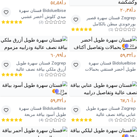
د.أ٥٤٫٥٨
د.أ٢٠٫٣٨
Bidoluelbise
فستان سهرة
ميدي كلوش أخضر عشبي
Zagrep
فستان سهرة قصير
)
2
(
منسوج بياقة قارب
بورجوندي مبطن بالكامل
)
1
(
بحمالات وثنيات وكشكشة
20
د.أ٥٩٫٣٢
د.أ٦٠٫٩٩
Bidoluelbise
فستان سهرة
Zagrep
فستان سهرة طويل
طويل أخضر فستقي بحمالات
أزرق ملكي بياقة نصف عالية
)
1
(
وتفاصيل أكتاف
ودرابيه مزموم
23
د.أ٦٧٫٦٠
د.أ٥٩٫٣٢
Zagrep
فستان سهرة طويل
Bidoluelbise
فستان سهرة
عنابي بياقة نصف عالية
طويل أسود بياقة مربعة
)
4
(
)
3
(
وتفاصيل درابيه
18