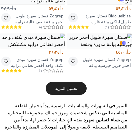
د.أ٥٩٫٣٢
د.أ٥٩٫٤١
د.أ٦٧٫٦٠
Bidoluelbise
فستان سهرة
Zagrep
فستان سهرة طويل
طويل ليلكي بياقة قارب
أحمر بياقة نصف عالية درابيه
)
4
(
)
1
(
2
د.أ٤٥٫٠٦
د.أ٢٦٫٢٤
Zagrep
فستان سهرة طويل
Zagrep
فستان سهرة ميدي
أحمر حرير جيرسيه بياقة
بكتف واحد أخضر نعناعي درابيه
)
7
(
مدورة وفتحة
مكشكش
تحميل المزيد
التميز في السهرات والمناسبات الرسمية يبدأ باختيار القطعة
المناسبة التي تعكس شخصيتك وتبرز جمالك. مجموعتنا المختارة
من
نساء فساتين سهرة
تقدم لكِ خيارات لا حصر لها، بدءاً من
التصاميم البسيطة الأنيقة وصولاً إلى الموديلات المطرزة والفاخرة