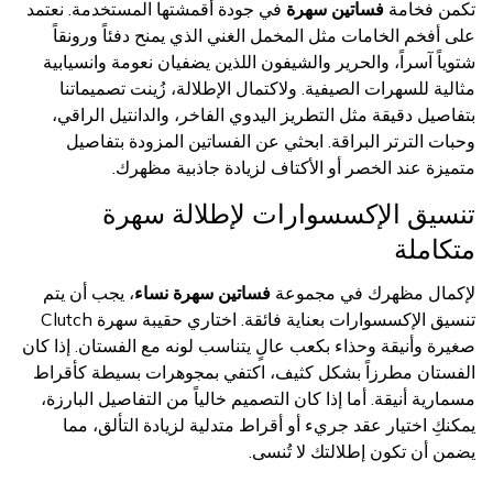
تكمن فخامة
فساتين سهرة
في جودة أقمشتها المستخدمة. نعتمد
على أفخم الخامات مثل المخمل الغني الذي يمنح دفئاً ورونقاً
شتوياً آسراً، والحرير والشيفون اللذين يضفيان نعومة وانسيابية
مثالية للسهرات الصيفية. ولاكتمال الإطلالة، زُينت تصميماتنا
بتفاصيل دقيقة مثل التطريز اليدوي الفاخر، والدانتيل الراقي،
وحبات الترتر البراقة. ابحثي عن الفساتين المزودة بتفاصيل
متميزة عند الخصر أو الأكتاف لزيادة جاذبية مظهرك.
تنسيق الإكسسوارات لإطلالة سهرة
متكاملة
لإكمال مظهرك في مجموعة
فساتين سهرة نساء
، يجب أن يتم
تنسيق الإكسسوارات بعناية فائقة. اختاري حقيبة سهرة Clutch
صغيرة وأنيقة وحذاء بكعب عالٍ يتناسب لونه مع الفستان. إذا كان
الفستان مطرزاً بشكل كثيف، اكتفي بمجوهرات بسيطة كأقراط
مسمارية أنيقة. أما إذا كان التصميم خالياً من التفاصيل البارزة،
يمكنكِ اختيار عقد جريء أو أقراط متدلية لزيادة التألق، مما
يضمن أن تكون إطلالتك لا تُنسى.