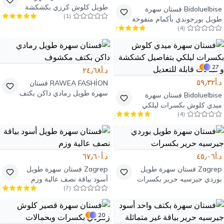
طويل كلوش كرزي بكشكشة
Bidoluelbise
فستان سهرة
)
1
(
طويل بورجوندي بأكمام منفوخة
)
4
(
وتفاصيل كورسيه وحزام
27
د.أ٢٤٫٦٨
د.أ٥٩٫٣٢
RAWEA FASHİON
فستان
سهرة طويل رمادي داكن بكتف
Bidoluelbise
فستان سهرة
مكشوف
ميدي كلوش بكسرات ليلكي
)
4
(
بتفاصيل كشكشة وحمالات
قابلة للتعديل
د.أ٤٥٫٠٦
د.أ٦٧٫٦٠
Zagrep
فستان سهرة طويل
Zagrep
فستان سهرة طويل
بوردي جيرسيه حرير بكسرات
أسود بياقة نصف عالية وزم
)
7
(
20