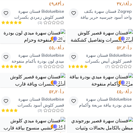
د.أ٣٧٫١٨
د.أ٤٩٫٨٣
Zagrep
فستان سهرة بكتف
Bidoluelbise
فستان سهرة
واحد أسود جيرسيه حرير بياقة
قصير كلوش زمردي بكسرات
)
1
(
غير متماثلة
وبحمالات
26
27
د.أ٥٢٫٢٠
د.أ٤٥٫٠٨
Bidoluelbise
فستان سهرة
Bidoluelbise
فستان سهرة
قصير كلوش أبيض بكسرات
ميدي لون بودرة بأكمام منفوخة
)
3
(
)
7
(
وتفاصيل كشكشة
وحزام
21
21
د.أ٤٥٫٠٨
د.أ٥٢٫٢٠
Bidoluelbise
فستان سهرة
Bidoluelbise
فستان سهرة
ميدي بودرة بياقة مربعة وأكمام
قصير كلوش أسود بكسرات
)
3
(
منفوخة
وياقة قارب
14