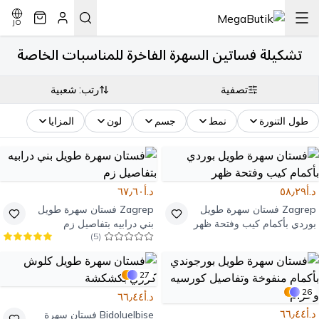
JO
تشكيلة فساتين السهرة الفاخرة للمناسبات الخاصة
تصفية
رتب: شعبية
طول التنورة
نمط
جسم
لون
المزايا
د.أ٥٨٫٢٩
د.أ٦٧٫٦٠
Zagrep
فستان سهرة طويل
Zagrep
فستان سهرة طويل
بوردي بأكمام كيب وفتحة ظهر
بني درابيه بتفاصيل زم
)
5
(
27
26
د.أ٦٦٫٤٤
د.أ٦٦٫٤٤
Bidoluelbise
فستان سهرة