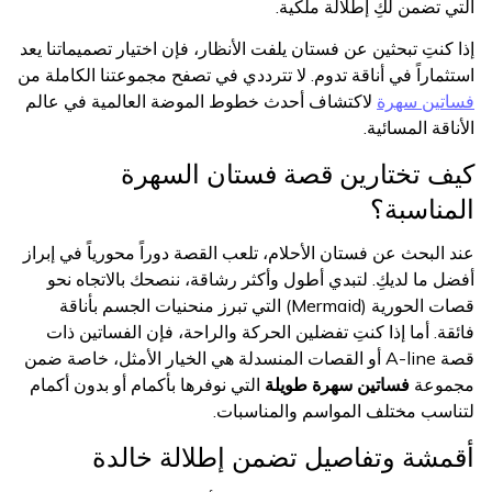
التي تضمن لكِ إطلالة ملكية.
إذا كنتِ تبحثين عن فستان يلفت الأنظار، فإن اختيار تصميماتنا يعد
استثماراً في أناقة تدوم. لا تترددي في تصفح مجموعتنا الكاملة من
فساتين سهرة
لاكتشاف أحدث خطوط الموضة العالمية في عالم
الأناقة المسائية.
كيف تختارين قصة فستان السهرة
المناسبة؟
عند البحث عن فستان الأحلام، تلعب القصة دوراً محورياً في إبراز
أفضل ما لديكِ. لتبدي أطول وأكثر رشاقة، ننصحك بالاتجاه نحو
قصات الحورية (Mermaid) التي تبرز منحنيات الجسم بأناقة
فائقة. أما إذا كنتِ تفضلين الحركة والراحة، فإن الفساتين ذات
قصة A-line أو القصات المنسدلة هي الخيار الأمثل، خاصة ضمن
مجموعة
فساتين سهرة طويلة
التي نوفرها بأكمام أو بدون أكمام
لتناسب مختلف المواسم والمناسبات.
أقمشة وتفاصيل تضمن إطلالة خالدة