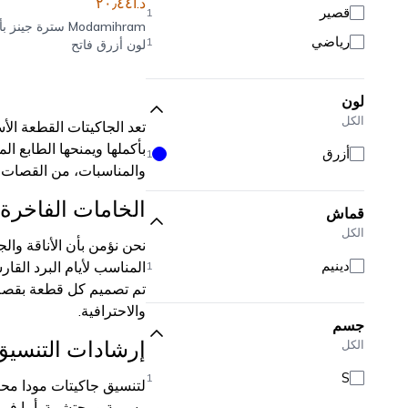
د.أ٢٠٫٤٤
قصير
1
Modamihram
سترة جينز بأ
رياضي
1
لون أزرق فاتح
لون
الكل
تعد الجاكيتات القطعة ال
بأكملها ويمنحها الطابع ا
أزرق
1
والمناسبات، من القصات ال
الخامات الفاخرة 
قماش
الكل
نحن نؤمن بأن الأناقة وال
دينيم
المناسب لأيام البرد القا
1
تم تصميم كل قطعة بقصة م
والاحترافية.
جسم
إرشادات التنسيق:
الكل
S
1
لتنسيق جاكيتات مودا محرا
رسمية ومحتشمة. أما في ا