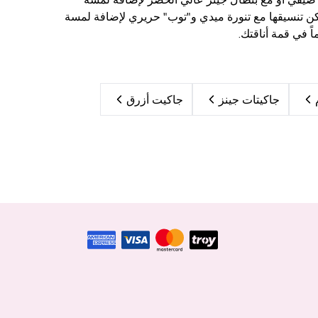
مكن تنسيقها مع تنورة ميدي و"توب" حريري لإضافة لمسة
ً في قمة أناقتك.
جاكيتات جينز
جاكيت أزرق