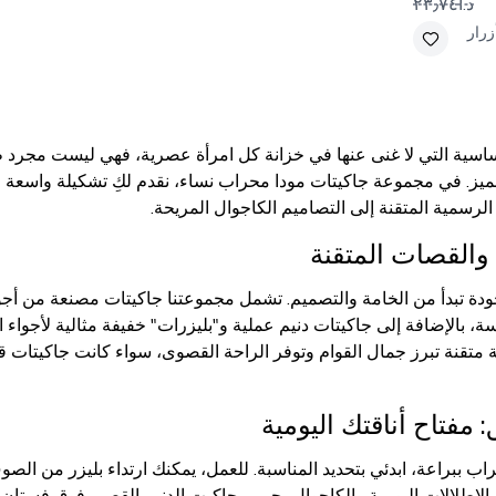
د.أ٢٣٫٧٤
زرار
أساسية التي لا غنى عنها في خزانة كل امرأة عصرية، فهي ليست مجرد ط
لمميز. في مجموعة جاكيتات مودا محراب نساء، نقدم لكِ تشكيلة واسعة 
رسمية المتقنة إلى التصاميم الكاجوال المريحة.
والقصات المتقنة
جودة تبدأ من الخامة والتصميم. تشمل مجموعتنا جاكيتات مصنعة من أجود 
رسة، بالإضافة إلى جاكيتات دنيم عملية و"بليزرات" خفيفة مثالية لأجوا
تقنة تبرز جمال القوام وتوفر الراحة القصوى، سواء كانت جاكيتات قص
 مفتاح أناقتك اليومية
ب ببراعة، ابدئي بتحديد المناسبة. للعمل، يمكنك ارتداء بليزر من الص
لإطلالات اليومية والكاجوال، جربي جاكيت الدنيم القصير فوق فستان