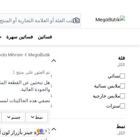
فساتين
فساتين سهرة
ج
oda Mihram
MegaButik
فئة
الكل
تم العثور على منتج 1.
نسائي
1
هل تبحثين عن القطعة المث
ملابس نسائية
1
والجودة العالية.
ملابس خارجية
1
تضفي هذه الجاكيتات لمسة 
سترات
1
نمط
جسم
نمط
3
الكل