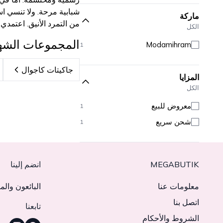
شبابية مرحة. ولا تنسي ا
ماركة
من التمرد الأنيق. اعتمدي
الكل
المجموعات الشه
Modamihram
1
جاكيتات كاجوال
المزايا
الكل
معروض للبيع
1
شحن سريع
1
MEGABUTIK
انضم إلينا
معلومات عنا
البائعون والم
اتصل بنا
تابعنا
الشروط والأحكام