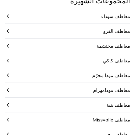
المجموعات الشهيرة
معاطف سوداء
معاطف الفرو
معاطف محتشمة
معاطف كاكي
معاطف مودا محرّم
معاطف مودامهرام
معاطف بنية
معاطف Missvalle
معاطف بيج