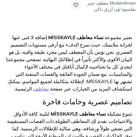
Modamihram
معطف جينز
بقلنسوة لون أزرق داكن
تعتبر مجموعة
نساء معاطف MİSSKAYLE
إضافة لا غنى عنها
لخزانة ملابسك، حيث تمزج الدفء مع أرقى مستويات التصميم
العصري. نحن نؤمن بأن المعطف ليس مجرد طبقة واقية، بل هو
البيان الأقوى والأكثر تأثيراً في إطلالتكِ النهائية. تصفحي مجموعتنا
لتجدي كل ما تحتاجينه لإكمال أناقتكِ في مختلف الأجواء
والمناسبات، مع ضمان الجودة الفائقة والقصات المتقنة التي
تشتهر بها MİSSKAYLE. لإطلالة متكاملة لجميع المواسم، يمكنكِ
استكشاف المزيد من الخيارات عبر صفحة
معاطف
الرئيسية.
تصاميم عصرية وخامات فاخرة
تتنوع تشكيلة
نساء معاطف MİSSKAYLE
لتلبية كافة الأذواق
والاحتياجات. نقدم لكِ المعاطف الطويلة ذات القصات المستقيمة
التي تضفي طولاً ورشاقة، وهي مثالية للإطلالات الرسمية. كما
نوفر الجاكيتات القصيرة والسترات المبطنة الأنيقة التي تناسب