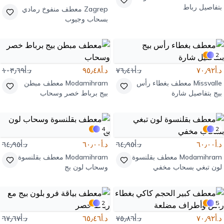
بتفاصيل رباط
Zagrep
معطف منفوخ رمادي
بسحاب وجيوب
2
د.أ٧٠٫٩٢
د.أ٧٦٫٤١
د.أ٩٥٫٤٨
د.أ١٠٣٫٦٩
Missvalle
معطف بغطاء رأس
Modamihram
معطف مبطن
بيج بتفاصيل شارة
بيج برباط خصر وسحاب
4
2
د.أ٦٠٫٠٠
د.أ٦٤٫٩٥
د.أ٦٠٫٠٠
د.أ٦٤٫٩٥
Modamihram
معطف بقلنسوة
Modamihram
معطف بقلنسوة
لون تبغي بسحاب مخفي
وسحاب لون بج
2
5
د.أ٧٠٫٩٢
د.أ٧٥٫٨٦
د.أ٦٥٫٤٦
د.أ٦٧٫٦٧