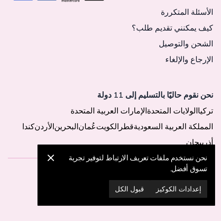
الأسئلة المتكررة
كيف يمكنني تقديم طلب؟
الشحن والتوصيل
الإرجاع والإلغاء
نحن نقوم حاليًا بالتسليم إلى 11 دولة
تركيا
الولايات المتحدة
الإمارات العربية المتحدة
المملكة العربية السعودية
قطر
الكويت
عُمان
البحرين
الأردن
كندا
أذربيجان
نحن نستخدم ملفات تعريف الارتباط لتوفير تجربة
تسوق أفضل.
© 2025 MegaButik -
جميع الحقوق محفوظة
إعدادات الكوكيز
قبول الكل
إعدادات الكوكيز
سياسة الكوكيز