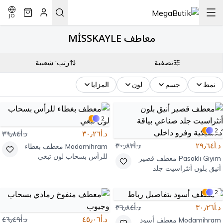
JO
معاطف MİSSKAYLE
تصفية
رتب: شعبية
نمط
جسم
لون
المزايا
2
2
د.أ٣٠٫٢٦
د.أ٣٦٫٨٤
د.أ٢٩٫٦٤
د.أ٣٠٫٨٢
Modamihram
معطف بغطاء
للرأس بسحاب لون تبغي
Pasaklı Giyim
معطف قصير
أنيق بلون أنثراسيت جلد
صناعي بياقة كلاسيكية وفرو
داخلي
2
د.أ٣٠٫٢٦
د.أ٣٦٫٨٤
د.أ٤٥٫٠٦
د.أ٤٦٫٤٩
Modamihram
معطف أسود