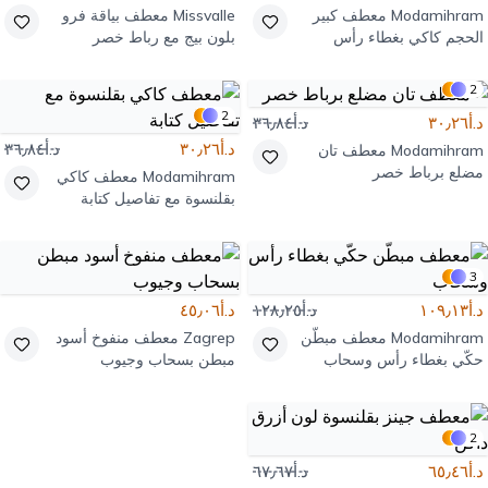
Modamihram
معطف كبير
Missvalle
معطف بياقة فرو
الحجم كاكي بغطاء رأس
بلون بيج مع رباط خصر
وأطراف مضلعة
2
2
د.أ٣٠٫٢٦
د.أ٣٦٫٨٤
د.أ٣٠٫٢٦
د.أ٣٦٫٨٤
Modamihram
معطف تان
مضلع برباط خصر
Modamihram
معطف كاكي
بقلنسوة مع تفاصيل كتابة
3
د.أ١٠٩٫١٣
د.أ١٢٨٫٢٥
د.أ٤٥٫٠٦
Modamihram
معطف مبطّن
Zagrep
معطف منفوخ أسود
حكّي بغطاء رأس وسحاب
مبطن بسحاب وجيوب
2
د.أ٦٥٫٤٦
د.أ٦٧٫٦٧