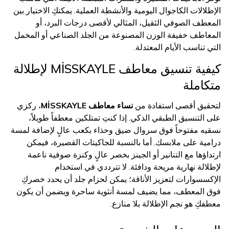
الإطلالات الكاجوال اليومية والأنشطة العملية. يمكنكِ الاختيار بين
المعطف الصوفي الثقيل، المثالي لأقصى درجات البرد، أو
المعاطف خفيفة الوزن المصنوعة من الجلد الصناعي أو المخمل
التي تناسب الأيام المعتدلة.
كيفية تنسيق معاطف MİSSKAYLE لإطلالة
متكاملة
لتحقيق أقصى استفادة من
نساء معاطف MİSSKAYLE
، ركزي
على التنسيق الطبقي الذكي. إذا كنتِ تمتلكين معطفاً طويلاً،
نسقيه مفتوحاً فوق سروال ضيق وحذاء بكعب عالٍ لإضافة لمسة
درامية على ملابسك. أما بالنسبة للجاكيتات القصيرة، فيمكن
ارتداؤها مع التنانير أو الجينز بخصر عالٍ وكنزة صوفية ناعمة
لإطلالة نهارية مريحة ودافئة. لا تترددي في استخدام
الإكسسوارات لتعزيز الأناقة؛ يمكن لحزام جلد أن يحدد خصركِ
فوق المعطف، مما يضيف لمسة أنثوية ساحرة ويضمن أن يكون
معطفكِ هو نجم الإطلالة بلا منازع.