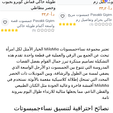
7
د.أ٣٣٫٢٠
د.أ٣٣٫٢٠
Pasaklı Giyim
جمبسوت مريح
خاكي بحزام وتفاصيل زم
Pasaklı Giyim
جمبسوت قصة
)
1
(
واسعة أكمام طويلة خاكي
)
5
(
قماش كوبرو بجيوب وخصر
مطاطي
تعتبر مجموعة نساءجمبسوتات MilaMia الخيار الأمثل لكل امرأة
تبحث عن الجمع بين الرقي والعملية في قطعة واحدة. تقدم هذه
التشكيلة تصاميم مبتكرة تبرز جمال القوام بفضل القصات
المدروسة التي تتنوع بين الجمبسوت ذو الأرجل الواسعة الذي
يضفي لمسة من الطول والرشاقة، وبين الموديلات ذات الخصر
المحدد التي تمنحكِ إطلالة كلاسيكية مفعمة بالأنوثة. نستخدم في
MilaMia أقمشة فاخرة وعالية الجودة مثل الكتان الطبيعي
والقطن الناعم، مما يجعلها مثالية للارتداء طوال اليوم بمرونة
تامة.
نصائح احترافية لتنسيق نساءجمبسوتات