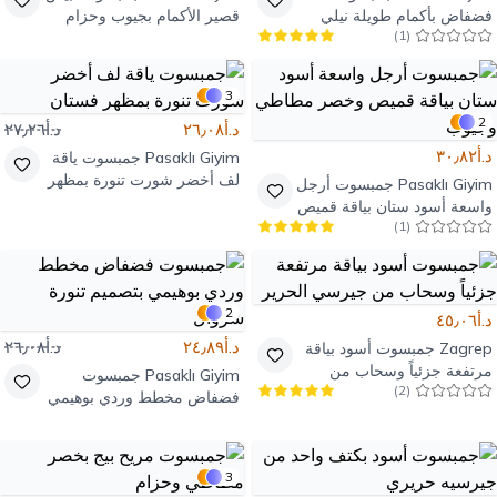
فضفاض بأكمام طويلة نيلي
قصير الأكمام بجيوب وحزام
)
1
(
بحزام
3
2
د.أ٢٦٫٠٨
د.أ٢٧٫٢٦
د.أ٣٠٫٨٢
Pasaklı Giyim
جمبسوت ياقة
لف أخضر شورت تنورة بمظهر
Pasaklı Giyim
جمبسوت أرجل
فستان
واسعة أسود ستان بياقة قميص
)
1
(
وخصر مطاطي وجيوب
2
د.أ٤٥٫٠٦
د.أ٢٤٫٨٩
د.أ٢٦٫٠٨
Zagrep
جمبسوت أسود بياقة
مرتفعة جزئياً وسحاب من
Pasaklı Giyim
جمبسوت
)
2
(
جيرسي الحرير
فضفاض مخطط وردي بوهيمي
بتصميم تنورة شروال
3