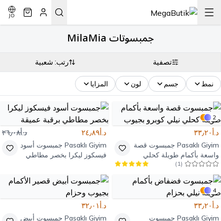
JO
جمبسوتات MilaMia
تصفية
رتب: شعبية
نمط
جسم
لون
المزايا
2
د.أ٣٣٫٢٠
د.أ٢٤٫٨٩
د.أ٢٦٫٠٨
Pasaklı Giyim
جمبسوت قصة
Pasaklı Giyim
جمبسوت أسود
واسعة بأكمام طويلة كحلي
فيسكوز ليكرا بخصر مطاطي
)
1
(
نيلي كوبرو بجيوب
برقبة عميقة
4
د.أ٣٣٫٢٠
د.أ٣٢٫٠١
Pasaklı Giyim
جمبسوت
Pasaklı Giyim
جمبسوت أبيض