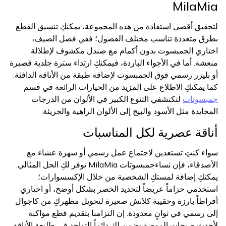
MilaMia
لتحقيق أقصى استفادة من هذه المجموعة، يمكنكِ تنسيق القطع
بطرق متعددة تناسب مختلف الفصول؛ ففي فصل الصيف،
اختاري الجمبسوت بدون أكمام مع صندل مكشوف لإطلالة
منعشة. أما في الأجواء الباردة، فيمكنكِ ارتداء سترة جلدية قصيرة
أو بليزر رسمي فوق الجمبسوت لإضافة طبقة من الأناقة الدافئة.
كما يمكنكِ الاطلاع على المزيد من الخيارات الرائعة في قسم
جمبسوتات
لتكتشفي التنوع الكبير في الألوان من الدرجات
المحايدة مثل الأسود والبيج إلى الألوان الزاهية والجريئة.
أناقة عصرية لكل المناسبات
سواء كنتِ تستعدين لاجتماع عمل رسمي أو سهرة عشاء مع
الأصدقاء، فإن نساءجمبسوتات MilaMia توفر لكِ الحل المثالي.
يمكنكِ إضافة لمستكِ الشخصية من خلال الإكسسوارات؛
استخدمي حزاماً عريضاً لتحديد الخصر بشكل أوضح، أو اختاري
أقراطاً بارزة وحقيبة كلاتش صغيرة لتحويل مظهركِ من كاجوال
إلى رسمي في ثوانٍ معدودة. إن التزامنا بتقديم قطع مواكبة
لأحدث صيحات الموضة يضمن لكِ دائماً التواجد في طليعة الأناقة