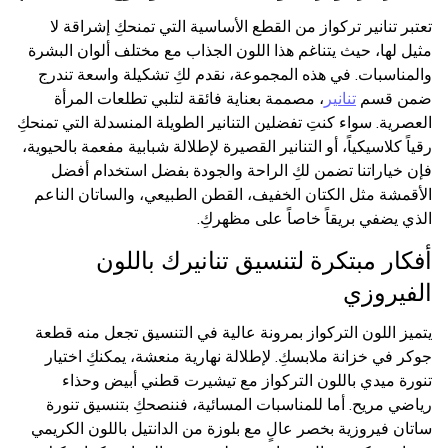
تعتبر تنانير تركواز من القطع الأساسية التي تمنحكِ إشراقة لا
مثيل لها، حيث يتناغم هذا اللون الجذاب مع مختلف ألوان البشرة
والمناسبات. في هذه المجموعة، نقدم لكِ تشكيلة واسعة تندرج
ضمن قسم
تنانير
، مصممة بعناية فائقة لتلبي تطلعات المرأة
العصرية. سواء كنتِ تفضلين التنانير الطويلة المنسدلة التي تمنحكِ
رقياً كلاسيكياً، أو التنانير القصيرة لإطلالة شبابية مفعمة بالحيوية،
فإن خياراتنا تضمن لكِ الراحة والجودة بفضل استخدام أفضل
الأقمشة مثل الكتان الخفيف، القطن الطبيعي، والساتان الناعم
الذي يضفي بريقاً خاصاً على مظهركِ.
أفكار مبتكرة لتنسيق تنانيرك باللون
الفيروزي
يتميز اللون التركواز بمرونة عالية في التنسيق تجعل منه قطعة
جوكر في خزانة ملابسكِ. لإطلالة نهارية منعشة، يمكنكِ اختيار
تنورة ميدي باللون التركواز مع تيشيرت قطني أبيض وحذاء
رياضي مريح. أما للمناسبات المسائية، فننصحكِ بتنسيق تنورة
ساتان فيروزية بخصر عالٍ مع بلوزة من الدانتيل باللون الكريمي