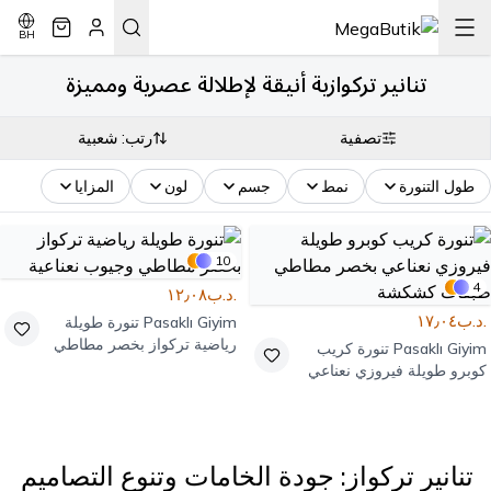
BH
تنانير تركوازية أنيقة لإطلالة عصرية ومميزة
تصفية
رتب: شعبية
طول التنورة
نمط
جسم
لون
المزايا
10
4
.د.ب١٢٫٠٨
.د.ب١٧٫٠٤
Pasaklı Giyim
تنورة طويلة
رياضية تركواز بخصر مطاطي
Pasaklı Giyim
تنورة كريب
وجيوب نعناعية
كوبرو طويلة فيروزي نعناعي
بخصر مطاطي طبقات كشكشة
تنانير تركواز: جودة الخامات وتنوع التصاميم