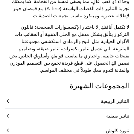
وحذاء ذو كعب عالٍ، مما يضفي لمسة من الفخامة. كما يمكنكِ
تجربة التنانير ذات القصات الواسعة (A-line) مع قمصان جينز
لإطلالة عصرية ومبتكرة تناسب تجمعات الصديقات.
لا تكتمل أناقتكِ إلا باختيار الإكسسوارات الصحيحة؛ فاللون
التركواز يتألق بشكل مذهل مع الحلي الذهبية أو الحقائب ذات
الألوان الحيادية مثل البيج والرمادي. استكشفي مجموعتنا
المتنوعة التي تشمل تنانير بكسرات، تنانير ضيقة، وتصاميم
بفتحات جانبية، واختاري ما يناسب قوامكِ وأسلوبكِ الخاص. نحن
نضمن لكِ الحصول على قطع فريدة تجمع بين التصميم المودرن
والمتانة لتدوم معكِ طويلاً في مختلف المواسم.
المجموعات الشهيرة
التنانير الربيعية
تنانير صيفية
تنورة كلوش