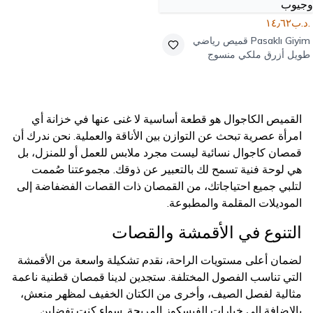
.د.ب١٤٫٦٢
Pasaklı Giyim
قميص رياضي
طويل أزرق ملكي منسوج
بأكمام خفاش وجيوب
القميص الكاجوال هو قطعة أساسية لا غنى عنها في خزانة أي
امرأة عصرية تبحث عن التوازن بين الأناقة والعملية. نحن ندرك أن
قمصان كاجوال نسائية ليست مجرد ملابس للعمل أو للمنزل، بل
هي لوحة فنية تسمح لك بالتعبير عن ذوقك. مجموعتنا صُممت
لتلبي جميع احتياجاتك، من القمصان ذات القصات الفضفاضة إلى
الموديلات المقلمة والمطبوعة.
التنوع في الأقمشة والقصات
لضمان أعلى مستويات الراحة، نقدم تشكيلة واسعة من الأقمشة
التي تناسب الفصول المختلفة. ستجدين لدينا قمصان قطنية ناعمة
مثالية لفصل الصيف، وأخرى من الكتان الخفيف لمظهر منعش،
بالإضافة إلى خيارات الفيسكوز المريحة. سواء كنتِ تفضلين