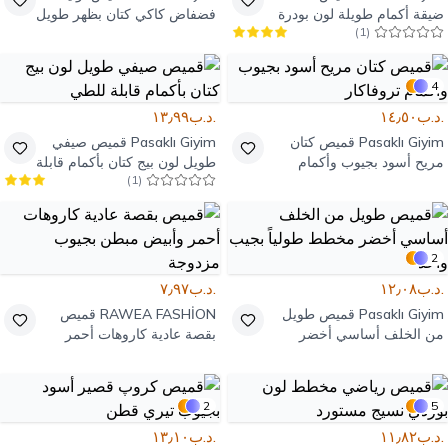
ضيقة أكمام طويلة لون بودرة
فضفاض كاكي كتان بظهر طويل
)
1
(
بوم بوم خردلي
4
.د.ب١٤٫٥٠
.د.ب١٣٫٩٩
Pasaklı Giyim
قميص كتان
Pasaklı Giyim
قميص صيفي
مريح أسود بجيوب وأكمام
طويل لون بيج كتان بأكمام قابلة
)
1
(
تروفاكار
للطي
2
.د.ب١٢٫٠٨
.د.ب٧٫٩٧
Pasaklı Giyim
قميص طويل
RAWEA FASHİON
قميص
من الخلف أساسي أخضر
بقصة عادية كاروهات أحمر
مخطط طولياً بجيب واحد
وأبيض مبطن بجيوب مزدوجة
2
5
.د.ب١١٫٨٢
.د.ب١٣٫١٠