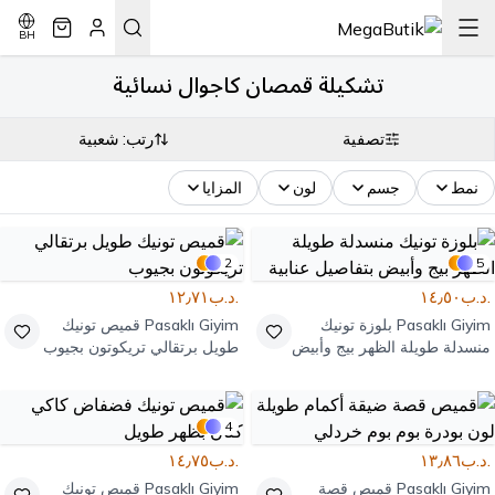
BH
تشكيلة قمصان كاجوال نسائية
تصفية
رتب: شعبية
نمط
جسم
لون
المزايا
2
5
.د.ب١٤٫٥٠
.د.ب١٢٫٧١
Pasaklı Giyim
بلوزة تونيك
Pasaklı Giyim
قميص تونيك
منسدلة طويلة الظهر بيج وأبيض
طويل برتقالي تريكوتون بجيوب
بتفاصيل عنابية
4
.د.ب١٣٫٨٦
.د.ب١٤٫٧٥
Pasaklı Giyim
قميص قصة
Pasaklı Giyim
قميص تونيك