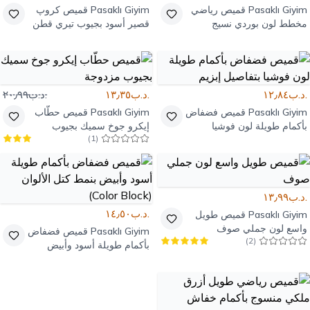
Pasaklı Giyim
قميص رياضي
Pasaklı Giyim
قميص كروپ
مخطط لون بوردي نسيج
قصير أسود بجيوب تيري قطن
مستورد
.د.ب١٢٫٨٤
.د.ب١٣٫٣٥
.د.ب٢٠٫٩٩
Pasaklı Giyim
قميص فضفاض
Pasaklı Giyim
قميص حطّاب
بأكمام طويلة لون فوشيا
إيكرو جوخ سميك بجيوب
)
1
(
بتفاصيل إبزيم
مزدوجة
.د.ب١٣٫٩٩
.د.ب١٤٫٥٠
Pasaklı Giyim
قميص طويل
واسع لون جملي صوف
Pasaklı Giyim
قميص فضفاض
)
2
(
بأكمام طويلة أسود وأبيض
بنمط كتل الألوان (Color
Block)