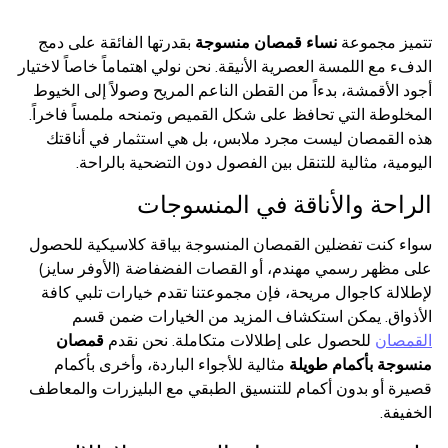
تتميز مجموعة
نساء قمصان منسوجة
بقدرتها الفائقة على دمج
الدفء مع اللمسة العصرية الأنيقة. نحن نولي اهتماماً خاصاً لاختيار
أجود الأقمشة، بدءاً من القطن الناعم المريح وصولاً إلى الخيوط
المخلوطة التي تحافظ على شكل القميص وتمنحه ملمساً فاخراً.
هذه القمصان ليست مجرد ملابس، بل هي استثمار في أناقتك
اليومية، مثالية للتنقل بين الفصول دون التضحية بالراحة.
الراحة والأناقة في المنسوجات
سواء كنت تفضلين القمصان المنسوجة بياقة كلاسيكية للحصول
على مظهر رسمي مهندم، أو القصات الفضفاضة (الأوفر سايز)
لإطلالة كاجوال مريحة، فإن مجموعتنا تقدم خيارات تلبي كافة
الأذواق. يمكن استكشاف المزيد من الخيارات ضمن قسم
القمصان
للحصول على إطلالات متكاملة. نحن نقدم
قمصان
منسوجة بأكمام طويلة
مثالية للأجواء الباردة، وأخرى بأكمام
قصيرة أو بدون أكمام للتنسيق الطبقي مع البليزرات والمعاطف
الخفيفة.