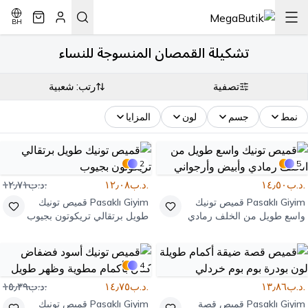
BH
تشكيلة القمصان المنسوجة للنساء
تصفية
رتب: شعبية
نمط
جسم
لون
المزايا
2
5
.د.ب١٤٫٥٠
.د.ب١٢٫٠٨
.د.ب١٢٫٧١
Pasaklı Giyim
قميص تونيك
Pasaklı Giyim
قميص تونيك
واسع طويل من الخلف رمادي
طويل برتقالي تريكوتون بجيوب
وأبيض وأرجواني
4
.د.ب١٣٫٨٦
.د.ب١٤٫٧٥
.د.ب١٥٫٣٩
Pasaklı Giyim
قميص قصة
Pasaklı Giyim
قميص تونيك