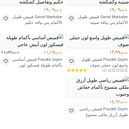
.د.ب١٩٫٠٩
.د.ب١٩٫٠٩
Genel Markalar
قميص طويل
Genel Markalar
قميص طويل
الأكمام بني بياقة صينية
الأكمام بني بياقة حكيم
وكشكشة
وتفاصيل كشكشة
.د.ب١٣٫٩٩
.د.ب١١٫١٩
.د.ب١١٫٨٢
Pasaklı Giyim
قميص طويل
Pasaklı Giyim
قميص أساسي
واسع لون جملي صوف
بأكمام طويلة فيسكوز لون
)
2
(
أبيض عاجي
.د.ب١٤٫٦٢
Pasaklı Giyim
قميص رياضي
طويل أزرق ملكي منسوج
بأكمام خفاش وجيوب