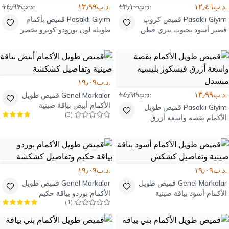
.د.ب١٢٫٤٦
.د.ب١٣٫١٠
.د.ب١٣٫٩٩
.د.ب١٤٫٦٢
Pasaklı Giyim
قميص كروپ
Pasaklı Giyim
قميص بأكمام
قصير أسود بجيوب تيري قطن
طويلة لون بورودو كوبرو بخصر
مزموم
.د.ب١٩٫٠٩
.د.ب١٣٫٩٩
.د.ب١٤٫٦٢
Genel Markalar
قميص طويل
الأكمام أبيض بياقة صينية
Pasaklı Giyim
قميص طويل
)
3
(
وتفاصيل كشكشة
الأكمام بقصة واسعة أزرق
فيسكوز بليسيه منسدل
.د.ب١٩٫٠٩
.د.ب١٩٫٠٩
Genel Markalar
قميص طويل
Genel Markalar
قميص طويل
الأكمام أسود بياقة صينية
الأكمام بوردو بياقة حكيم
)
1
(
وتفاصيل كشكش
وتفاصيل كشكشة