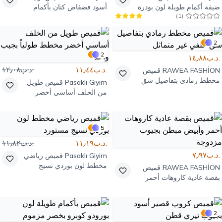
ضيقة أكمام طويلة لون بودرة
أسود فضفاض كتان بأكمام
)
1
(
بوم بوم خردلي
مطوية وظهر طويل
2
2
.د.ب١٤٫٨٨
.د.ب١١٫٤٤
.د.ب١٢٫٠٨
RAWEA FASHİON
قميص
مخطط رمادي بتفاصيل شق
Pasaklı Giyim
قميص طويل
خلفي غير متماثل
من الخلف أساسي أخضر
مخطط طولياً بجيب واحد
5
.د.ب١١٫١٩
.د.ب١١٫٨٢
.د.ب٧٫٩٧
Pasaklı Giyim
قميص رياضي
مخطط لون بوردي نسيج
RAWEA FASHİON
قميص
مستورد
بقصة عادية كاروهات أحمر
وأبيض مبطن بجيوب مزدوجة
2