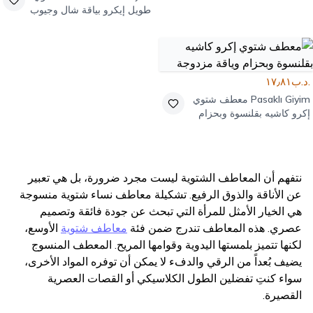
طويل إيكرو بياقة شال وجيوب
.د.ب١٧٫٨١
Pasaklı Giyim
معطف شتوي
إكرو كاشيه بقلنسوة وبحزام
وياقة مزدوجة
نتفهم أن المعاطف الشتوية ليست مجرد ضرورة، بل هي تعبير
عن الأناقة والذوق الرفيع. تشكيلة معاطف نساء شتوية منسوجة
هي الخيار الأمثل للمرأة التي تبحث عن جودة فائقة وتصميم
عصري. هذه المعاطف تندرج ضمن فئة
معاطف شتوية
الأوسع،
لكنها تتميز بلمستها اليدوية وقوامها المريح. المعطف المنسوج
يضيف بُعداً من الرقي والدفء لا يمكن أن توفره المواد الأخرى،
سواء كنتِ تفضلين الطول الكلاسيكي أو القصات العصرية
القصيرة.