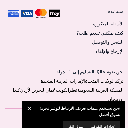
مساعدة
الأسئلة المتكررة
كيف يمكنني تقديم طلب؟
الشحن والتوصيل
الإرجاع والإلغاء
نحن نقوم حاليًا بالتسليم إلى 11 دولة
تركيا
الولايات المتحدة
الإمارات العربية المتحدة
المملكة العربية السعودية
قطر
الكويت
عُمان
البحرين
الأردن
كندا
أذربيجان
نحن نستخدم ملفات تعريف الارتباط لتوفير تجربة
تسوق أفضل.
© 2025 MegaButik -
جميع الحقوق محفوظة
إعدادات الكوكيز
قبول الكل