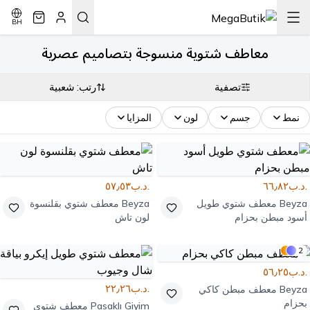
BH
معاطف شتوية منسوجة بتصاميم عصرية
تصفية
رتب: شعبية
نمط
جسم
لون
المزايا
.د.ب٦٦٫٨٢
.د.ب٥٧٫٥٣
Beyza
معطف شتوي طويل
Beyza
معطف شتوي بقلنسوة
أسود مبطن بحزام
لون تاش
2
.د.ب٥٦٫٢٥
.د.ب٢٢٫٢٦
Beyza
معطف مبطن كاكي
بحزام
Pasaklı Giyim
معطف شتوي