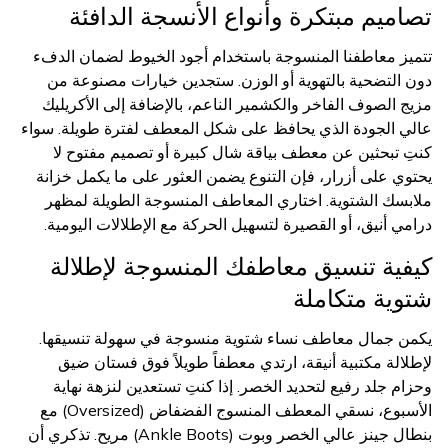
تصاميم مبتكرة وأنواع الأنسجة الدافئة
تتميز معاطفنا المنسوجة باستخدام أجود الخيوط لضمان الدفء
دون التضحية بالتهوية أو الوزن. ستجدين خيارات مصنوعة من
مزيج الصوف الفاخر والكشمير الناعم، بالإضافة إلى الأكريليك
عالي الجودة الذي يحافظ على شكل المعطف لفترة طويلة. سواء
كنتِ تبحثين عن معطف بياقة شال كبيرة أو تصميم مفتوح لا
يحتوي على أزرار، فإن التنوع يضمن العثور على ما يكمل خزانة
ملابسك الشتوية. اختاري المعاطف المنسوجة الطويلة لمظهر
درامي أنيق، أو القصيرة لتسهيل الحركة مع الإطلالات اليومية.
كيفية تنسيق معاطفك المنسوجة لإطلالة
شتوية متكاملة
يكمن جمال معاطف نساء شتوية منسوجة في سهولة تنسيقها.
لإطلالة مكتبية أنيقة، ارتدي معطفاً طويلاً فوق فستان ضيق
وحزام جلد رفيع لتحديد الخصر. إذا كنتِ تستعدين لنزهة نهاية
الأسبوع، نسقي المعطف المنسوج الفضفاض (Oversized) مع
بنطال جينز عالي الخصر وبوت (Ankle Boots) مريح. تذكري أن