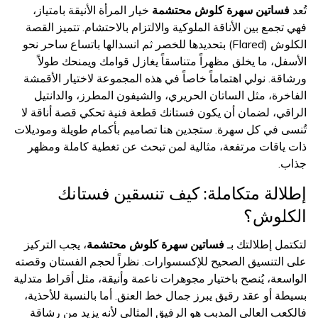
تُعد
فساتين سهرة كلوش محتشمة
خيار المرأة الأنيقة بامتياز،
فهي تجمع بين الأناقة الملوكية والالتزام بالاحتشام. تتميز القصة
الكلوش (Flared) بتحديدها للخصر ثم انسدالها باتساع ساحر نحو
الأسفل، ما يخلق مظهراً متناسقاً يغازل قوامك ويمنحك طولاً
ورشاقة. نولي اهتماماً خاصاً في هذه المجموعة لاختيار الأقمشة
الفاخرة، مثل الساتان الحريري، والشيفون المطرز، والدانتيل
الراقي، لضمان أن يكون فستانك قطعة فنية تحكي قصة أناقة لا
تُنسى في كل سهرة. ستجدين هنا تصاميم بأكمام طويلة وموديلات
ذات ياقات مرتفعة، مثالية لمن تبحث عن تغطية كاملة ومظهر
جذاب.
إطلالة متكاملة: كيف تنسقين فستانك
الكلوش؟
لتكتمل إطلالتك بـ
فساتين سهرة كلوش محتشمة
، يجب التركيز
على التنسيق الصحيح للإكسسوارات. نظراً لحجم الفستان وقصته
الواسعة، يُنصح باختيار مجوهرات ناعمة وأنيقة، مثل أقراط متدلية
بسيطة أو عقد رقيق يبرز جمال خط العنق. أما بالنسبة للأحذية،
فالكعب العالي المدبب هو الرفيق المثالي لأنه يزيد من رشاقة