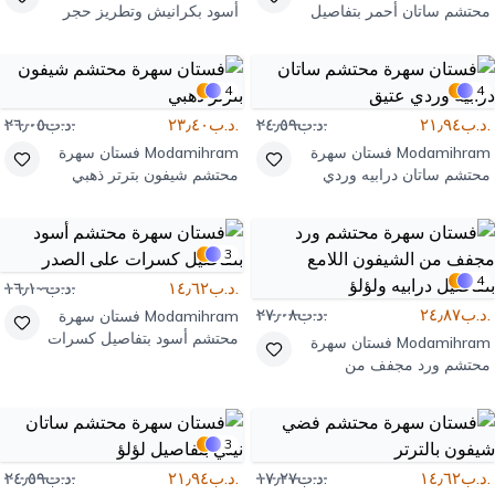
محتشم ساتان أحمر بتفاصيل
أسود بكرانيش وتطريز حجر
ريش
على الكتف
4
4
.د.ب٢١٫٩٤
.د.ب٢٤٫٥٩
.د.ب٢٣٫٤٠
.د.ب٢٦٫٠٥
Modamihram
فستان سهرة
Modamihram
فستان سهرة
محتشم ساتان درابيه وردي
محتشم شيفون بترتر ذهبي
عتيق
3
4
.د.ب١٤٫٦٢
.د.ب١٦٫١٠
.د.ب٢٤٫٨٧
.د.ب٢٧٫٠٨
Modamihram
فستان سهرة
محتشم أسود بتفاصيل كسرات
Modamihram
فستان سهرة
على الصدر
محتشم ورد مجفف من
الشيفون اللامع بتفاصيل درابيه
ولؤلؤ
3
.د.ب١٤٫٦٢
.د.ب١٧٫٢٧
.د.ب٢١٫٩٤
.د.ب٢٤٫٥٩