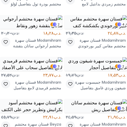
محتشم زمردي بدانتيل لامع
محتشم بودرة تول بتفاصيل لؤلؤ
وتطريز لؤلؤي
2
4
.د.ب٢٤٫٨٧
.د.ب٢٦٫٣٥
.د.ب١٨٫٢٨
.د.ب٢٠٫٢٠
Modamihram
فستان سهرة
Modamihram
فستان سهرة
محتشم مقاس كبير بورجوندي
محتشم أرجواني ساتان بنقشة
بكشكشة كتف
زهور ونقاط
3
2
.د.ب١٧٫٥٣
.د.ب١٩٫٧٦
.د.ب٢٣٫٧٧
.د.ب٢٧٫٥٢
Modamihram
جمبسوت سهرة
Modamihram
فستان سهرة
شيفون وردي غامق بتفاصيل
محتشم قرميدي لامع بتفاصيل
أحجار
سحاب على الأصفاد
5
.د.ب٢١٫٩٤
.د.ب٢٤٫٥٩
.د.ب٢٢٫٩١
.د.ب٤٥٫٧٩
Modamihram
فستان سهرة
Beyza
فستان سهرة محتشم