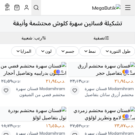
BH
تشكيلة فساتين سهرة كلوش محتشمة وأنيقة
تصفية
رتب: شعبية
طول التنورة
نمط
جسم
لون
المزايا
5
5
.د.ب٢١٫٩٤
.د.ب٢٣٫١٣
.د.ب٢١٫٩٤
.د.ب٢٤٫٥٩
Modamihram
فستان سهرة
Modamihram
فستان سهرة
محتشم أزرق ساتان بتفاصيل
محتشم فضي من الشيفون
حجر
بدرايبيه وتفاصيل أحجار
7
.د.ب٢٣٫٧٧
.د.ب٢٧٫٥٢
.د.ب١٦٫٤٥
.د.ب١٨٫٧٣
Modamihram
فستان سهرة
Modamihram
فستان سهرة