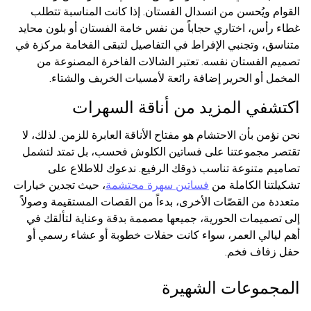
القوام ويُحسن من انسدال الفستان. إذا كانت المناسبة تتطلب
غطاء رأس، اختاري حجاباً من نفس خامة الفستان أو بلون محايد
متناسق، وتجنبي الإفراط في التفاصيل لتبقى الفخامة مركزة في
تصميم الفستان نفسه. تعتبر الشالات الفاخرة المصنوعة من
المخمل أو الحرير إضافة رائعة لأمسيات الخريف والشتاء.
اكتشفي المزيد من أناقة السهرات
نحن نؤمن بأن الاحتشام هو مفتاح الأناقة العابرة للزمن. لذلك، لا
تقتصر مجموعتنا على فساتين الكلوش فحسب، بل تمتد لتشمل
تصاميم متنوعة تناسب ذوقك الرفيع. ندعوك للاطلاع على
تشكيلتنا الكاملة من
فساتين سهرة محتشمة
، حيث تجدين خيارات
متعددة من القصّات الأخرى، بدءاً من القصات المستقيمة وصولاً
إلى تصميمات الحورية، جميعها مصممة بدقة وعناية لتألقك في
أهم ليالي العمر، سواء كانت حفلات خطوبة أو عشاء رسمي أو
حفل زفاف فخم.
المجموعات الشهيرة