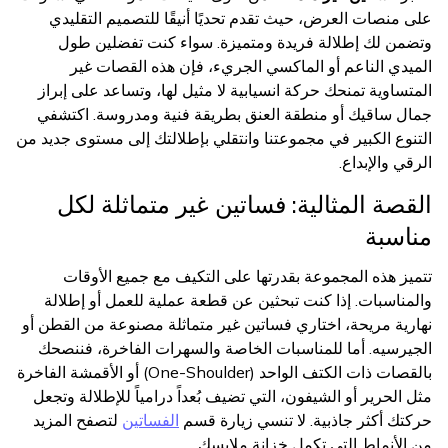
على منصات العرض، حيث تقدم تحديًا أنيقًا للتصميم التقليدي
وتضمن لك إطلالة فريدة ومتميزة. سواء كنت تفضلين طول
الميدي الناعم أو الماكسي الجريء، فإن هذه القصات غير
المتساوية تمنحك حركة انسيابية لا مثيل لها، وتساعد على إبراز
جمال ساقيك أو منطقة العنق بطريقة فنية ومدروسة. اكتشفي
التنوع الكبير في مجموعتنا وانتقلي بإطلالتك إلى مستوى جديد من
الرقي والإبداع.
القصة المثالية: فساتين غير متماثلة لكل
مناسبة
تتميز هذه المجموعة بقدرتها على التكيف مع جميع الأوقات
والمناسبات. إذا كنت تبحثين عن قطعة عملية للعمل أو إطلالة
نهارية مريحة، اختاري فساتين غير متماثلة مصنوعة من القطن أو
الجيرسيه. أما للمناسبات الخاصة والسهرات الفاخرة، فننصحك
بالقصات ذات الكتف الواحد (One-Shoulder) أو الأقمشة الفاخرة
مثل الحرير أو الشيفون، التي تضيف بُعداً درامياً للإطلالة وتجعل
حركتك أكثر جاذبية. لا تنسي زيارة قسم
الفساتين
لتصفح المزيد
من الأنماط التي تكمل خزانة ملابسك.