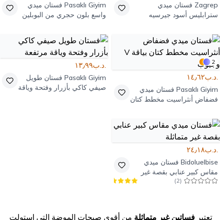
Zagrep
فستان ميدي
Pasaklı Giyim
فستان ميدي
سترابليس أسود جيرسيه
واسع بلون حجري من البوبلين
حريري بفتحة جانبية
بجيوب
2
.د.ب١٣٫٩٩
.د.ب١٤٫٦٢
Pasaklı Giyim
فستان طويل
صيفي كاكي بأزرار وفتحة وياقة
Pasaklı Giyim
فستان ميدي
مرتفعة
فضفاض أنثراسيت مخطط كتان
بياقة V وجيوب
.د.ب٢٤٫١٨
Bidoluelbise
فستان ميدي
مقاس كبير عنابي بقصة غير
)
2
(
متماثلة
تعتبر
فساتين غير متماثلة
من أقوى صيحات الموضة التي استولت