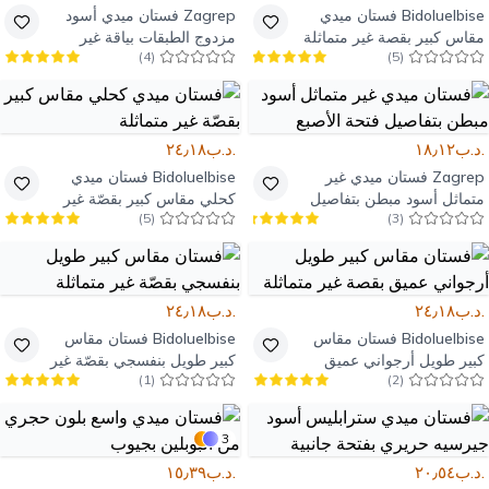
Bidoluelbise
فستان ميدي
Zagrep
فستان ميدي أسود
مقاس كبير بقصة غير متماثلة
مزدوج الطبقات بياقة غير
)
4
(
)
5
(
أزرق ساكس
متماثلة
.د.ب١٨٫١٢
.د.ب٢٤٫١٨
Zagrep
فستان ميدي غير
Bidoluelbise
فستان ميدي
متماثل أسود مبطن بتفاصيل
كحلي مقاس كبير بقصّة غير
)
5
(
)
3
(
فتحة الأصبع
متماثلة
.د.ب٢٤٫١٨
.د.ب٢٤٫١٨
Bidoluelbise
فستان مقاس
Bidoluelbise
فستان مقاس
كبير طويل أرجواني عميق
كبير طويل بنفسجي بقصّة غير
)
1
(
)
2
(
بقصة غير متماثلة
متماثلة
3
.د.ب٢٠٫٥٤
.د.ب١٥٫٣٩