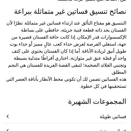
نصائح تنسيق فساتين غير متماثلة ببراعة
التنسيق هو مفتاح التألق عند ارتداء فساتين غير متماثلة. نظرًا لأن
الفستان بحد ذاته قطعة فنية جريئة، حافظي على بساطة
الإكسسوارات قدر الإمكان. إذا كانت حافة الفستان قصيرة من
جهة، استغلي الفرصة لعرض حذاء كعب عالٍ مميز أو حذاء بوت
طويل أنيق لزيادة الأناقة. أما إذا كان الفستان يحتوي على كتف
واحد أو قصّة عنق غير متوازنة، اختاري أقراطًا متدلية بسيطة
وتجنبي القلائد الضخمة؛ لتبقى القصة الفريدة للفستان هي النجم
المطلق.
هذه الفساتين تضمن لك أن تكوني محط الأنظار بأناقة العصر التي
تستحقينها في كل خطوة.
المجموعات الشهيرة
فساتين طويلة
فساتين ربيعية