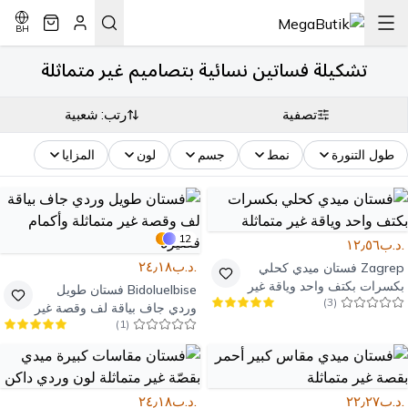
BH
تشكيلة فساتين نسائية بتصاميم غير متماثلة
تصفية
رتب: شعبية
طول التنورة
نمط
جسم
لون
المزايا
12
.د.ب١٢٫٥٦
.د.ب٢٤٫١٨
Zagrep
فستان ميدي كحلي
بكسرات بكتف واحد وياقة غير
Bidoluelbise
فستان طويل
)
3
(
متماثلة
وردي جاف بياقة لف وقصة غير
)
1
(
متماثلة وأكمام قصيرة
.د.ب٢٢٫٢٧
.د.ب٢٤٫١٨