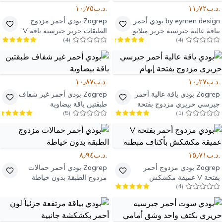
.د.ب١١٫٧٢
.د.ب١٠٫٧٥
by eymen design
بودي أحمر
Zagrep
بودي أحمر مزدوج
بياقة عالية جيرسيه حرير ميلانو
الطبقات حرير جيرسيه ياقة V
)
4
(
)
4
(
.د.ب١٠٫٢٧
.د.ب١٠٫٨٧
Zagrep
بودي ياقة عالية أحمر
Zagrep
بودي أحمر غير شفاف
جيرسي حريري مزدوج بفتحة
طبقتين ياقة بيضاوية
)
5
(
)
1
(
إبهام
.د.ب١٥٫٧١
.د.ب٨٫٩٤
Zagrep
بودي مزدوج أحمر
Zagrep
بودي أحمر حمالات
بفتحة V عميقة مكشكش
مزدوج الطبقة بدون خياطة
)
4
(
بأكتاف مبطنة