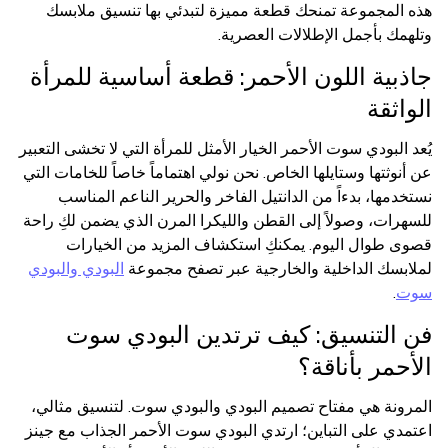
هذه المجموعة تمنحك قطعة مميزة لتبدئي بها تنسيق ملابسك
وتلهمك بأجمل الإطلالات العصرية.
جاذبية اللون الأحمر: قطعة أساسية للمرأة
الواثقة
يُعد البودي سوت الأحمر الخيار الأمثل للمرأة التي لا تخشى التعبير
عن أنوثتها وستايلها الخاص. نحن نولي اهتماماً خاصاً للخامات التي
نستخدمها، بدءاً من الدانتيل الفاخر والحرير الناعم المناسب
للسهرات، وصولاً إلى القطن والليكرا المرن الذي يضمن لكِ راحة
قصوى طوال اليوم. يمكنكِ استكشاف المزيد من الخيارات
لملابسك الداخلية والخارجية عبر تصفح مجموعة
البودي والبودي
سوت
.
فن التنسيق: كيف ترتدين البودي سوت
الأحمر بأناقة؟
المرونة هي مفتاح تصميم البودي والبودي سوت. لتنسيق مثالي،
اعتمدي على التباين؛ ارتدي البودي سوت الأحمر الجذاب مع جينز