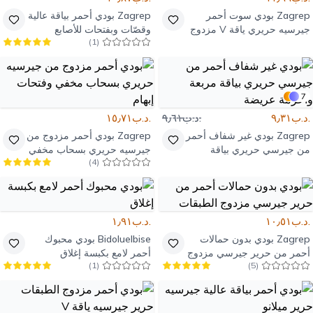
Zagrep
بودي سوت أحمر
Zagrep
بودي أحمر بياقة عالية
جيرسيه حريري ياقة V مزدوج
وقصّات وبفتحات للأصابع
)
1
(
الطبقات
7
.د.ب٩٫٣١
.د.ب٩٫٦١
.د.ب١٥٫٧١
Zagrep
بودي غير شفاف أحمر
Zagrep
بودي أحمر مزدوج من
من جيرسي حريري بياقة
جيرسيه حريري بسحاب مخفي
)
4
(
مربعة وأحزمة عريضة
وفتحات إبهام
.د.ب١٠٫٥١
.د.ب١٫٩١
Zagrep
بودي بدون حمالات
Bidoluelbise
بودي محبوك
أحمر من حرير جيرسي مزدوج
أحمر لامع بكبسة إغلاق
)
1
(
)
5
(
الطبقات