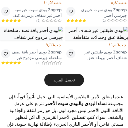
.د.ب٨٫٨١
.د.ب١٠٫٥١
Zagrep
بودي سوت حريري
Zagrep
بودي سوت جيرسيه
جيرسي أحمر
أحمر غير شفاف بزمزمة كتف
)
2
(
)
1
(
وقصة صدر
.د.ب١١٫٠٦
.د.ب٩٫٦٦
Zagrep
بودي طبقتين غير
Zagrep
بودي أحمر ياقة نصف
شفاف أحمر بربطة عنق
سلحفاة جيرسي مزدوج غير
)
1
(
وحمالات متقاطعة
شفاف
تحميل المزيد
عندما يتعلق الأمر بالملابس الأساسية التي تحمل تأثيراً قوياً، فإن
مجموعة
نساء البودي والبودي سوت الأحمر
تتربع على عرش
الأناقة. اللون الأحمر ليس مجرد لون، بل هو رمز للثقة والجاذبية
والشغف. سواء كنتِ تفضلين الأحمر القرمزي الداكن لمظهر
مسائي فاخر، أو الأحمر الناري الجريء لإطلالة نهارية حيوية، فإن