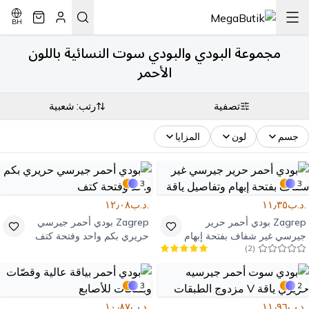
BH
مجموعة البودي والبودي سوت النسائية باللون
الأحمر
تصفية
رتب: شعبية
جسم
لون
المزايا
3
3
.د.ب١١٫٣٥
.د.ب١٢٫٠٨
Zagrep
بودي أحمر حرير
Zagrep
بودي أحمر جيرسي
جيرسي غير شفاف بفتحة إبهام
حريري بكم واحد وفتحة كتف
)
2
(
وتفاصيل ياقة
3
2
.د.ب١١٫٩٦
.د.ب١٠٫٨٧