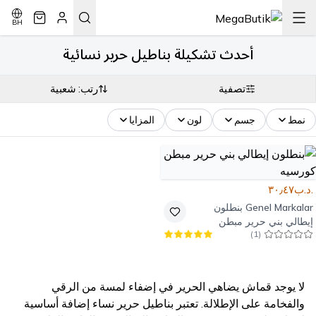
BH
أحدث تشكيلة بناطيل حرير نسائية
تصفية
رتب: شعبية
نمط
جسم
لون
المزايا
.د.ب٣٠٫٤٧
Genel Markalar
بنطلون
إيطالي بني حرير مبطن
)
1
(
كورسيه
لا يوجد قماش يضاهي الحرير في إضفاء لمسة من الرقي
والفخامة على الإطلالة. تعتبر بناطيل حرير نساء إضافة أساسية