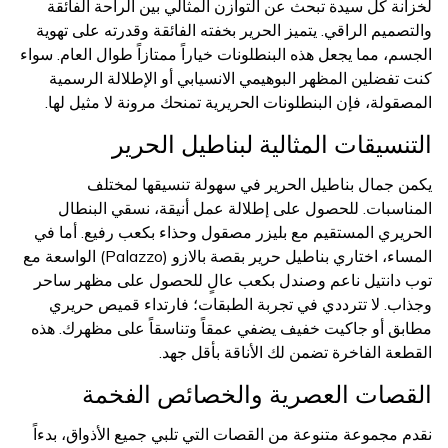
لخزانة كل سيدة تبحث عن التوازن المثالي بين الراحة الفائقة
والتصميم الراقي. يتميز الحرير بخفته الفائقة وقدرته على تهوية
الجسم، مما يجعل هذه البنطلونات خياراً ممتازاً طوال العام. سواء
كنت تفضلين المظهر البوهيمي الانسيابي أو الإطلالة الرسمية
المصقولة، فإن البنطلونات الحريرية تمنحك مرونة لا مثيل لها.
التنسيقات المثالية لبناطيل الحرير
يكمن جمال بناطيل الحرير في سهولة تنسيقها لمختلف
المناسبات. للحصول على إطلالة عمل أنيقة، نسقي البنطال
الحريري المستقيم مع بليزر مصقول وحذاء بكعب رفيع. أما في
المساء، اختاري بناطيل حرير بقصة بالازو (Palazzo) الواسعة مع
توب دانتيل ناعم وصندل بكعب عالٍ للحصول على مظهر ساحر
وجذاب. لا تترددي في تجربة الطبقات؛ فارتداء قميص حريري
مطابق أو جاكيت خفيف يضفي عمقاً وتناسقاً على مظهرك. هذه
القطعة الفاخرة تضمن لك الأناقة بأقل جهد.
القصات العصرية والخصائص الفخمة
نقدم مجموعة متنوعة من القصات التي تلبي جميع الأذواق، بدءاً