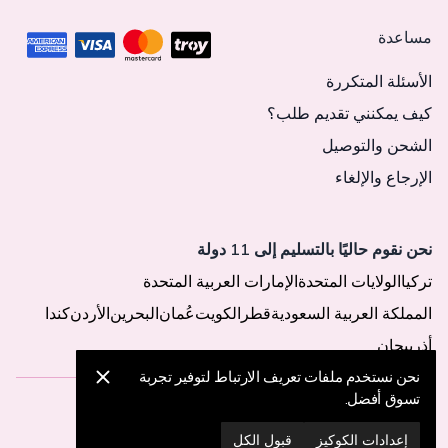
مساعدة
الأسئلة المتكررة
كيف يمكنني تقديم طلب؟
الشحن والتوصيل
الإرجاع والإلغاء
نحن نقوم حاليًا بالتسليم إلى 11 دولة
تركيا
الولايات المتحدة
الإمارات العربية المتحدة
المملكة العربية السعودية
قطر
الكويت
عُمان
البحرين
الأردن
كندا
أذربيجان
نحن نستخدم ملفات تعريف الارتباط لتوفير تجربة
تسوق أفضل.
© 2025 MegaButik -
جميع الحقوق محفوظة
إعدادات الكوكيز
قبول الكل