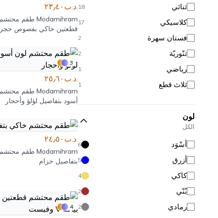
.د.ب٢٣٫٤٠
ثنائي
18
Modamihram
طقم محتشم
كلاسيكي
17
قطعتين خاكي بفصوص حجري
فستان سهرة
2
تنّوريّة
2
3
رياضي
1
.د.ب٢٥٫٦٠
ثلاث قطع
1
Modamihram
طقم محتشم 
أسود بتفاصيل لؤلؤ وأحجار
لون
الكل
.د.ب٢٤٫٥٠
أَسْوَد
6
Modamihram
طقم محتشم 
أزرق
5
بتفاصيل حزام
كاكي
4
بُنّي
2
رمادي
4
2