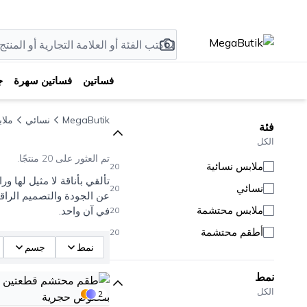
فساتين
فساتين سهرة
ج
MegaButik
نسائي
ملا
فئة
الكل
تم العثور على 20 منتجًا.
ملابس نسائية
20
تألقي بأناقة لا مثيل لها 
نسائي
20
عن الجودة والتصميم الراقي
ملابس محتشمة
في آن واحد.
20
أطقم محتشمة
20
نمط
جسم
نمط
الكل
2