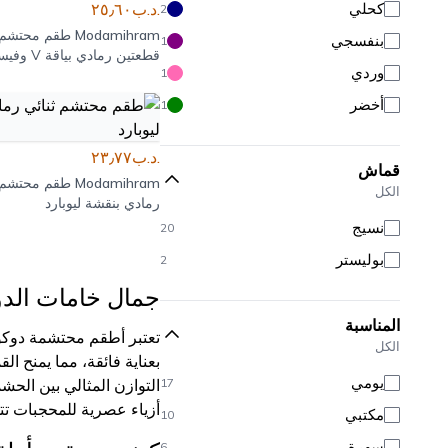
كحلي
.د.ب٢٥٫٦٠
2
Modamihram
طقم محتشم
بنفسجي
1
قطعتين رمادي بياقة V وفيست
وردي
1
أخضر
1
.د.ب٢٣٫٧٧
قماش
Modamihram
طقم محتشم ث
الكل
رمادي بنقشة ليوبارد
نسيج
20
بوليستر
2
جمال خامات الدو
المناسبة
تعتبر أطقم محتشمة دوكوما
الكل
بعناية فائقة، مما يمنح ال
يومي
17
التوازن المثالي بين الح
أزياء عصرية للمحجبات تتس
مكتبي
10
سهرة
6