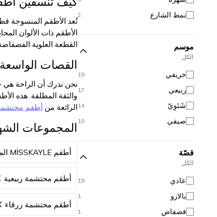
كيف تنسقين أطقم
نمط الشارع
2
تُعد الأطقم المنسوجة قط
الأطقم ذات الألوان المحا
القطعة العلوية الفضفاضة
موسم
الكل
القصات الواسعة و
خريفي
19
نحن ندرك أن الراحة هي ج
ربيعي
17
والثقة المطلقة. هذه الأ
شَتَوِيّ
14
الرائعة من
أطقم محتشمة
صيفي
10
المجموعات الشه
أطقم MİSSKAYLE المحتشمة
قصّة
الكل
أطقم محتشمة ربيعية
عادي
19
بالازو
1
أطقم محتشمة زرقاء
فضفاض
1