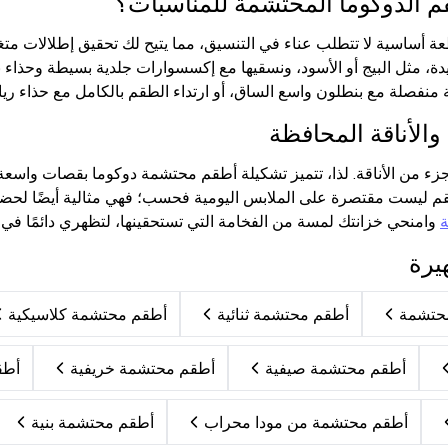
 الدوكوما المحتشمة للمناسبات؟
عة أساسية لا تتطلب عناء في التنسيق، مما يتيح لك تحقيق إطلالات مت
يدة، مثل البيج أو الأسود، ونسقيها مع إكسسوارات جلدية بسيطة وحذاء 
 منفصلة مع بنطلون واسع الساق، أو ارتداء الطقم بالكامل مع حذاء ر
الأناقة المحافظة
زء من الأناقة. لذا، تتميز تشكيلة أطقم محتشمة دوكوما بقصات واسعة
طقم ليست مقتصرة على الملابس اليومية فحسب؛ فهي مثالية أيضًا لحضور
وامنحي خزانتك لمسة من الفخامة التي تستحقينها، لتظهري دائمًا في 
يرة
أطقم محتشمة ثنائية
أطقم محتشمة كلاسيكية
أطقم محتشمة صيفية
أطقم محتشمة خريفية
أطق
أطقم محتشمة من مودا محراب
أطقم محتشمة بنية