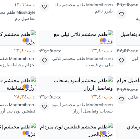
.د.ب٢٦٫٠٥
.د.ب١٢٫٦٦
Modamihram
طقم محتشم نيلة
بليزر ناعم
Misskayle
طقم محت
ة
بتفاصيل زم
2
2
.د.ب٢٧٫٥٢
.د.ب٢٣٫٤٠
.د.ب٢٦٫٠٥
.د.ب٢٣٫٤٠
لون
Modamihram
طقم محتشم ثلاثي
Modamihram
طقم 
نيلي مع فيست
بحزام وخياطة بارزة
2
.د.ب٢٦٫٧٨
.د.ب٢٣٫٤٠
.د.ب٢٦٫٠٥
.د.ب٢٨٫٣٤
خاكي
Modamihram
طقم محتشم أسود
Modamihram
طقم 
بسحاب وتفاصيل أزرار
قطعتين لون بني أزر
4
2