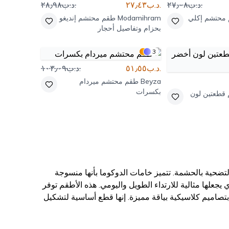
.د.ب٢٧٫٠٨
.د.ب٢٧٫٤٣
.د.ب٢٨٫٩٨
محتشم إكلي
Modamihram
طقم محتشم إنديغو
بحزام وتفاصيل أحجار
3
.د.ب٥١٫٥٥
.د.ب١٠٣٫٠٩
Beyza
طقم محتشم ميردام
بكسرات
قطعتين لون
لتضحية بالحشمة. تتميز خامات الدوكوما بأنها منسوجة
 يجعلها مثالية للارتداء الطويل واليومي. هذه الأطقم توفر
صاميم كلاسيكية بياقة مميزة. إنها قطع أساسية لتشكيل