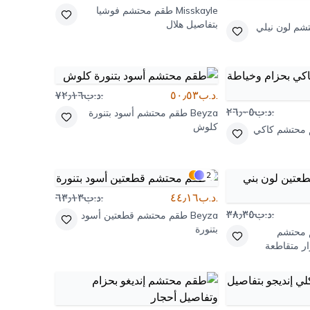
Misskayle
طقم محتشم فوشيا
بتفاصيل هلال
شم لون نيلي
.د.ب٥٠٫٥٣
.د.ب٧٢٫١٦
.د.ب٢٦٫٠٥
Beyza
طقم محتشم أسود بتنورة
كلوش
محتشم كاكي
2
.د.ب٤٤٫١٦
.د.ب٦٣٫١٣
.د.ب٣٨٫٣٥
Beyza
طقم محتشم قطعتين أسود
بتنورة
محتشم
ار متقاطعة