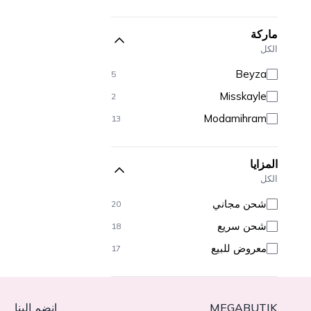
ماركة
الكل
Beyza
5
Misskayle
2
Modamihram
13
المزايا
الكل
شحن مجاني
20
شحن سريع
18
معروض للبيع
17
MEGABUTIK
انضم إلينا