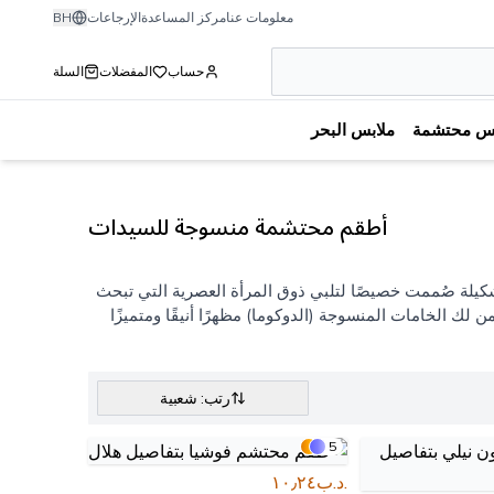
معلومات عنا
مركز المساعدة
الإرجاعات
BH
حساب
المفضلات
السلة
بس محتشمة
ملابس البحر
أطقم محتشمة منسوجة للسيدات
تشكيلة صُممت خصيصًا لتلبي ذوق المرأة العصرية التي تبحث
ك الخامات المنسوجة (الدوكوما) مظهرًا أنيقًا ومتميزًا
رتب: شعبية
5
.د.ب١٠٫٢٤