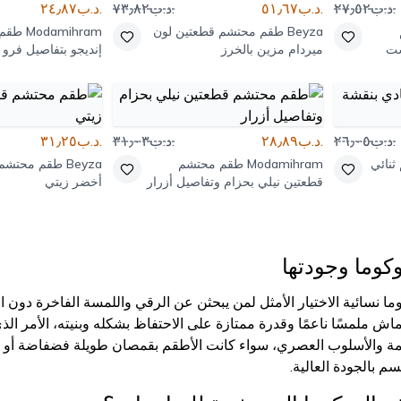
.د.ب٢٧٫٥٢
.د.ب٥١٫٦٧
.د.ب٧٣٫٨٢
.د.ب٢٤٫٨٧
Beyza
طقم محتشم قطعتين لون
Modamihram
طقم 
ميردام مزين بالخرز
إنديجو بتفاصيل فرو
.د.ب٢٦٫٠٥
.د.ب٢٨٫٨٩
.د.ب٣١٫٠٣
.د.ب٣١٫٢٥
نائي
Modamihram
طقم محتشم
Beyza
طقم محتشم 
قطعتين نيلي بحزام وتفاصيل أزرار
أخضر زيتي
كوما وجودتها
 نسائية الاختيار الأمثل لمن يبحثن عن الرقي واللمسة الفاخرة دون ا
قماش ملمسًا ناعمًا وقدرة ممتازة على الاحتفاظ بشكله وبنيته، الأمر الذي
شمة والأسلوب العصري، سواء كانت الأطقم بقمصان طويلة فضفاضة أو بت
م بالجودة العالية.