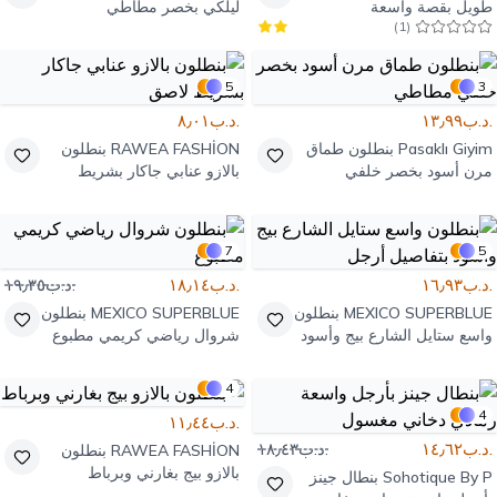
طويل بقصة واسعة
ليلكي بخصر مطاطي
)
1
(
5
3
.د.ب١٣٫٩٩
.د.ب٨٫٠١
Pasaklı Giyim
بنطلون طماق
RAWEA FASHİON
بنطلون
مرن أسود بخصر خلفي
بالازو عنابي جاكار بشريط
مطاطي
لاصق
7
5
.د.ب١٦٫٩٣
.د.ب١٨٫١٤
.د.ب١٩٫٣٥
MEXICO SUPERBLUE
بنطلون
MEXICO SUPERBLUE
بنطلون
واسع ستايل الشارع بيج وأسود
شروال رياضي كريمي مطبوع
بتفاصيل أرجل
4
4
.د.ب١١٫٤٤
.د.ب١٤٫٦٢
.د.ب١٨٫٤٣
RAWEA FASHİON
بنطلون
بالازو بيج بغارني وبرباط
Sohotique By P
بنطال جينز