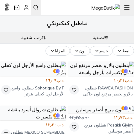
BH
بناطيل كيكيريكي
تصفية
رتب: شعبية
نمط
جسم
لون
المزايا
3
6
.د.ب١٠٫٣١
.د.ب١٦٫٠٩
RAWEA FASHİON
بنطلون
Sohotique By P
بنطلون واسع
بالازو بخصر مرتفع لون خاكي
الأرجل لون كحلي بترتر
بكسرات بأرجل واسعة
6
4
.د.ب١٢٫٧٣
.د.ب١٣٫٣٥
.د.ب١٣٫٣٠
Pasaklı Giyim
بنطلون مريح
أصفر موسلين
MEXICO SUPERBLUE
بنطلون