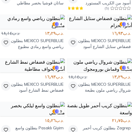
أسود من الكريب المستورد
ساتان فوشيا بخصر مطاطي
)
5
(
4
5
.د.ب١٦٫٩٣
.د.ب١٣٫٢٩
.د.ب١٨٫١٤
MEXICO SUPERBLUE
بنطلون
MEXICO SUPERBLUE
بنطلون
فضفاض ستايل الشارع أسود
رياضي واسع رمادي مطبوع
بحزام
4
5
.د.ب١٣٫٢٩
.د.ب١٨٫١٤
.د.ب١٦٫٩٣
MEXICO SUPERBLUE
بنطلون
MEXICO SUPERBLUE
بنطلون
شروال رياضي ملون بطبعة
فضفاض نمط الشارع أسود
وقماش بورومجوك
بحواف مطاطية
9
.د.ب٢١٫٧٥
.د.ب١٥٫٢٦
Zagrep
بنطلون كريب أحمر
Pasaklı Giyim
بنطلون واسع