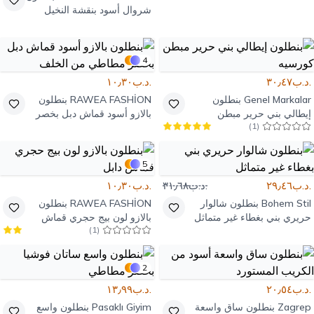
شروال أسود بنقشة النخيل
بكسرات
4
.د.ب٣٠٫٤٧
.د.ب١٠٫٣٠
Genel Markalar
بنطلون
RAWEA FASHİON
بنطلون
إيطالي بني حرير مبطن
بالازو أسود قماش دبل بخصر
)
1
(
كورسيه
مطاطي من الخلف
5
.د.ب٢٩٫٤٦
.د.ب٣١٫٦٨
.د.ب١٠٫٣٠
Bohem Stil
بنطلون شالوار
RAWEA FASHİON
بنطلون
حريري بني بغطاء غير متماثل
بالازو لون بيج حجري قماش
)
1
(
دابل
2
.د.ب٢٠٫٥٤
.د.ب١٣٫٩٩
Zagrep
بنطلون ساق واسعة
Pasaklı Giyim
بنطلون واسع