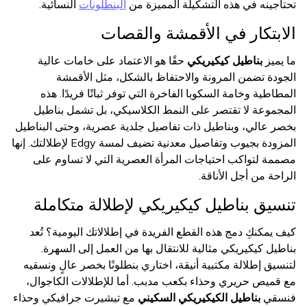
تحتاجينه في هذه التشكيلة المميزة من
البنطلونات
النسائية.
الابتكار في الأقمشة والقصات
ما يميز
بناطيل كيكيريكي
حقًا هو الاعتماد على خامات عالية
الجودة تضمن المرونة والاحتفاظ بالشكل، مثل الأقمشة
المطاطية وخامة السكوبا الفاخرة التي توفر ثباتًا فريدًا. هذه
المجموعة لا تقتصر على النمط الكلاسيكي، بل تشمل بناطيل
بخصر عالي، وبناطيل ذات تفاصيل جلدية عصرية، وحتى البناطيل
المزودة بجيوب وتفاصيل معدنية تضيف لمسة Edgy لإطلالتك. إنها
مصممة لتواكب احتياجات المرأة العصرية التي لا تساوم على
الراحة من أجل الأناقة.
تنسيق بناطيل كيكيريكي لإطلالة متكاملة
كيف يمكنكِ دمج هذه القطع الفريدة في إطلالاتك اليومية؟ تُعد
بناطيل كيكيريكي مثالية للانتقال بها من العمل إلى السهرة.
لتنسيق إطلالة مكتبية أنيقة، اختاري بنطلونًا بخصر عالٍ ونسقيه
مع قميص حريري وحذاء بكعب مدبب. أما للإطلالات الكاجوال،
فنسقي
بناطيل الكيكيريكي السكيني
مع تيشيرت جرافيكي وحذاء