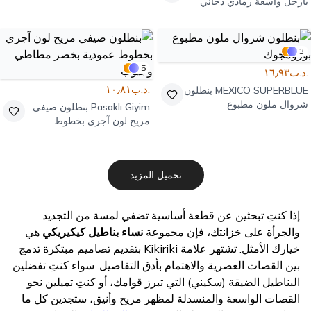
بأرجل واسعة رمادي دخاني
مغسول
3
5
.د.ب١٦٫٩٣
.د.ب١٠٫٨١
MEXICO SUPERBLUE
بنطلون
شروال ملون مطبوع
Pasaklı Giyim
بنطلون صيفي
بورومجوك
مريح لون آجري بخطوط
عمودية بخصر مطاطي وجيوب
تحميل المزيد
إذا كنتِ تبحثين عن قطعة أساسية تضفي لمسة من التجديد
والجرأة على خزانتك، فإن مجموعة
نساء بناطيل كيكيريكي
هي
خيارك الأمثل. تشتهر علامة Kikiriki بتقديم تصاميم مبتكرة تدمج
بين القصات العصرية والاهتمام بأدق التفاصيل. سواء كنتِ تفضلين
البناطيل الضيقة (سكيني) التي تبرز قوامك، أو كنتِ تميلين نحو
القصات الواسعة والمنسدلة لمظهر مريح وأنيق، ستجدين كل ما