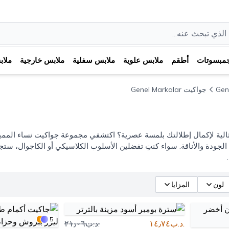
مبسوتات
أطقم
ملابس علوية
ملابس سفلية
ملابس خارجية
ملا
Gen
جواكيت Genel Markalar
 الجودة والأناقة. سواء كنتِ تفضلين الأسلوب الكلاسيكي أو الكاجوال، ست
لون
المزايا
5
.د.ب١٤٫٧٤
.د.ب٢١٫٠٦