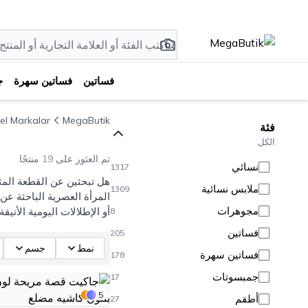
فساتين
فساتين سهرة
ج
el Markalar
MegaButik
فئة
الكل
تم العثور على 19 منتجًا.
نسائي
1317
ملابس نسائية
1309
المرأة العصرية الباحثة عن
مجوهرات
أو الإطلالات اليومية الأنيقة.
8
فساتين
205
نمط
جسم
فساتين سهرة
178
جمبسوتات
17
5
أطقم
27