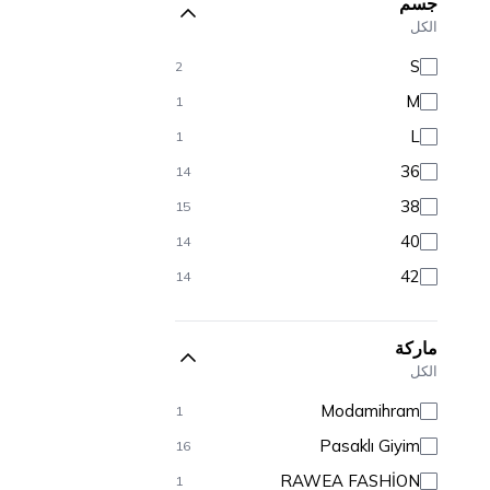
جسم
الكل
S
2
M
1
L
1
36
14
38
15
40
14
42
14
ماركة
الكل
Modamihram
1
Pasaklı Giyim
16
RAWEA FASHİON
1