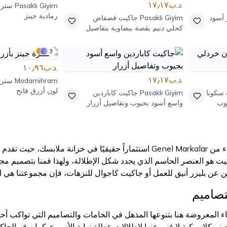
.د.ب١٧٫١٧
Pasaklı Giyim
سترة
رمادية جينز
أسود
Pasaklı Giyim
جاكيت فضفاض
كحلي دنيم بقصة بيضاوية بتفاصيل
ربط
3
.د.ب١٠٫٩٦
.د.ب١٧٫١٧
Modamihram
سترة 
لون أزرق فاتح
سكوبا
Pasaklı Giyim
جاكيت كاباردين
يوب
واسع أسود بجيوب وتفاصيل أزرار
تُعد مجموعة جواكيت نساء من Genel Markalar استثماراً حقيقيًا في خز
كيت هو العنصر الحاسم الذي يحدد شكل الإطلالة، ولهذا قمنا بتصميم م
ن عن بليزر أنيق للعمل أو جاكيت كاجوال للنزهات، فإن مجموعتنا هي ام
تصاميم
ء المعروضة هنا بتنوعها المذهل في الخامات والتصاميم التي تواكب
ينم كلاسيكية لا غنى عنها لإطلالات عطلة نهاية الأسبوع. كما نوفر ال