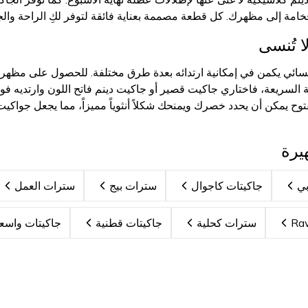
إلى مظهرك. كل قطعة مصممة بعناية فائقة لتوفر لكِ الراحة والجودة الممتازة 
 تُنسى
سائي يكمن في إمكانية ارتدائه بعدة طرق مختلفة. للحصول على مظهر
مية السريعة، فاختاري جاكيت قصير أو جاكيت دينم فاتح اللون وارتديه 
 يمكن أن يحدد خصرك ويمنحك شكلاً أنثوياً مميزاً، مما يجعل جواكيت ن
يرة
بي
جاكيتات كاجوال
سترات بيج
سترات العمل
سترات كحلية
جاكيتات قطنية
جاكيتات واسع