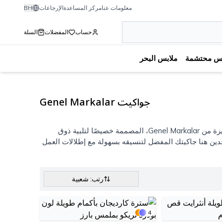
معلومات عنا
مركز المساعدة
الإرجاعات
BH
حساب
المفضلات
السلة
بس محتشمة
ملابس البحر
جواكيت Genel Markalar
هل تبحثين عن القطعة المثالية لإكمال إطلالتك بلمسة عصرية؟ اكتشفي مجموعة جواكيت نساء المميزة من Genel Markalar، المصممة خصيصًا لتلبية ذوق
جدين هنا جاكيتك المفضل لتنسيقه بسهولة مع إطلالات العمل
رتب: شعبية
4