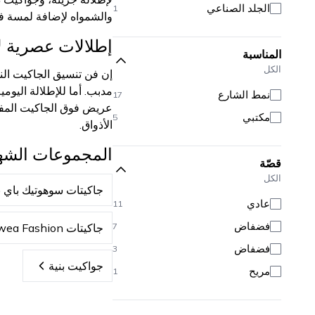
الجلد الصناعي
1
بيكيني
96
والشمواه لإضافة لمسة فخامة 
باريو وفساتين بحر
20
إطلالات عصرية لا
المناسبة
الكل
إن فن تنسيق الجاكيت الن
مدبب. أما للإطلالة اليو
نمط الشارع
17
عريض فوق الجاكيت المفتوح
مكتبي
5
الأذواق.
المجموعات الشه
قصّة
الكل
جاكيتات سوهوتيك باي 
عادي
11
فضفاض
7
جاكيتات Rawea Fashion
فضفاض
3
جواكيت بنية
مريح
1