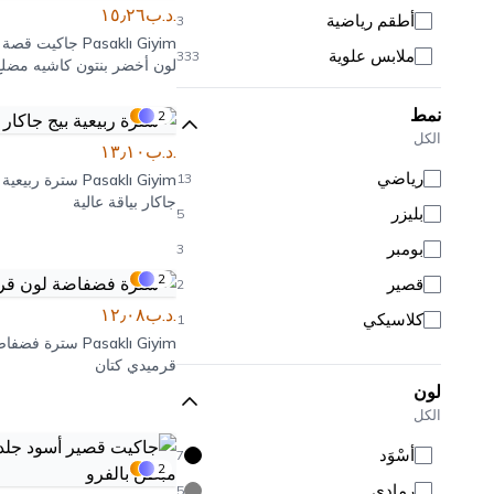
.د.ب١٥٫٢٦
أطقم رياضية
3
Pasaklı Giyim
جاكيت قصة 
ملابس علوية
333
لون أخضر بنتون كاشيه مضلع
ملابس سفلية
181
نمط
2
ملابس خارجية
72
الكل
.د.ب١٣٫١٠
ملابس محتشمة
186
رياضي
13
Pasaklı Giyim
سترة ربيعية 
ملابس البحر
116
جاكار بياقة عالية
بليزر
5
بلوزات
95
بومبر
3
توبات قصيرة
10
2
قصير
2
بستييرات
20
.د.ب١٢٫٠٨
كلاسيكي
1
قمصان
35
Pasaklı Giyim
سترة فضفاض
قرميدي كتان
بودي وبودي سوت
165
لون
هوديز
10
الكل
تنانير
48
أَسْوَد
7
2
بنطلونات
133
رمادي
5