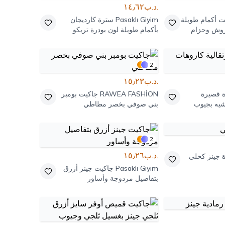
.د.ب١٤٫٦٢
ت أكمام طويلة
Pasaklı Giyim
سترة كارديجان
بروش وحزام
بأكمام طويلة لون بودرة تريكو
بملمس بارز
2
.د.ب١٥٫٢٣
 قصيرة
RAWEA FASHİON
جاكيت بومبر
شيه بجيوب
بني صوفي بخصر مطاطي
2
.د.ب١٥٫٢٦
 جينز كحلي
Pasaklı Giyim
جاكيت جينز أزرق
بتفاصيل مزدوجة وأساور