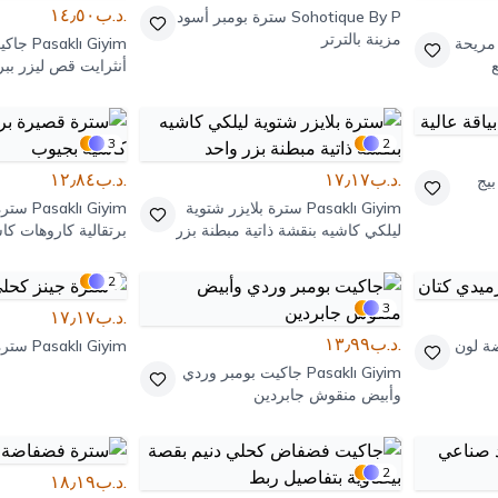
.د.ب١٤٫٥٠
Sohotique By P
سترة بومبر أسود
مزينة بالترتر
مريحة
Pasaklı Giyim
جاكي
أنثرايت قص ليزر ب
3
2
.د.ب١٧٫١٧
.د.ب١٢٫٨٤
بيج
Pasaklı Giyim
سترة بلايزر شتوية
Pasaklı Giyim
سترة
ليلكي كاشيه بنقشة ذاتية مبطنة بزر
برتقالية كاروهات كا
واحد
2
3
.د.ب١٧٫١٧
.د.ب١٣٫٩٩
ة لون
Pasaklı Giyim
سترة
Pasaklı Giyim
جاكيت بومبر وردي
وأبيض منقوش جابردين
2
.د.ب١٨٫١٩