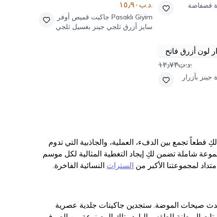
.د.ب١٥٫٩٠
 فضفاضة
Pasaklı Giyim
جاكيت قميص أوفر
سايز أزرق ثلجي جينز بغسيل ثلجي
وجيوب
.د.ب١٢٫٧٣
جينز بأزرار
انة ملابسك، حيث تقدم لكِ قطعاً تجمع بين الدفء، العملية، والجاذبية التي تدوم
جموعة شاملة تضمن لكِ إيجاد التغطية المثالية لكل موسم
تداد لمجموعتنا الأكبر من
السترات
النسائية الفاخرة.
 أحدث صيحات الموضة. ستجدين جاكيتات جلدية عصرية
جاكيتات المبطنة للطقس البارد وتلك المصنوعة من الصوف