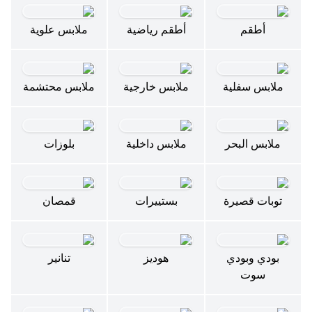
أطقم
أطقم رياضية
ملابس علوية
ملابس سفلية
ملابس خارجية
ملابس محتشمة
ملابس البحر
ملابس داخلية
بلوزات
توبات قصيرة
بستييرات
قمصان
بودي وبودي
هوديز
تنانير
سوت