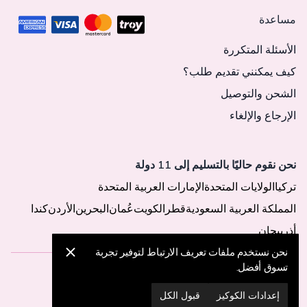
مساعدة
الأسئلة المتكررة
كيف يمكنني تقديم طلب؟
الشحن والتوصيل
الإرجاع والإلغاء
نحن نقوم حاليًا بالتسليم إلى 11 دولة
تركيا
الولايات المتحدة
الإمارات العربية المتحدة
المملكة العربية السعودية
قطر
الكويت
عُمان
البحرين
الأردن
كندا
أذربيجان
نحن نستخدم ملفات تعريف الارتباط لتوفير تجربة
تسوق أفضل.
© 2025 MegaButik -
جميع الحقوق محفوظة
إعدادات الكوكيز
قبول الكل