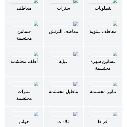
بنطلونات
سترات
معاطف
معاطف شتوية
معاطف الترنش
فساتين
محتشمة
فساتين سهرة
عباية
أطقم محتشمة
محتشمة
تنانير محتشمة
بناطيل محتشمة
سترات
محتشمة
أقراط
قلادات
خواتم