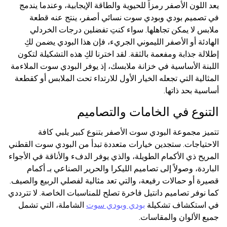
يعد اللون الأصفر رمزاً للحيوية والطاقة الإيجابية، وعندما يندمج
في تصميم بودي وبودي سوت نسائي أصفر، ينتج عنه قطعة
ملابس لا يمكن تجاهلها. سواء كنتِ تفضلين درجات الخردلي
الهادئة أو الأصفر الليموني الجريء، فإن هذا البودي يضمن لكِ
إطلالة جذابة ومفعمة بالثقة. لقد اخترنا لكِ هذه التشكيلة لتكون
اللبنة الأساسية في خزانة ملابسك، إذ يوفر البودي سوت الملاءمة
المثالية التي تجعله الخيار الأول للارتداء تحت الملابس أو كقطعة
أساسية بحد ذاتها.
التنوع في الخامات والتصاميم
تتميز مجموعة البودي سوت الأصفر بتنوع كبير يلبي كافة
الاحتياجات. ستجدين خيارات متعددة تبدأ من البودي سوت القطني
المريح ذي الأكمام الطويلة، والذي يوفر الدفء والأناقة في الأجواء
الباردة، وصولاً إلى تصاميم الليكرا والحرير الصناعي بـ أكمام
قصيرة أو حمالات رفيعة، والتي تعد مثالية لفصلي الربيع والصيف.
كما نوفر تصاميم دانتيل فاخرة تصلح للمناسبات الخاصة. لا تترددي
في استكشاف تشكيلة
بودي وبودي سوت
الشاملة، التي تشمل
جميع الألوان والمقاسات.