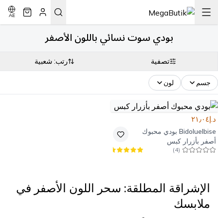
AE
بودي سوت نسائي باللون الأصفر
تصفية
رتب: شعبية
جسم
لون
د.إ٢١٫٠٤
Bidoluelbise
بودي محبوك
أصفر بأزرار كبس
)
4
(
الإشراقة المطلقة: سحر اللون الأصفر في
ملابسك