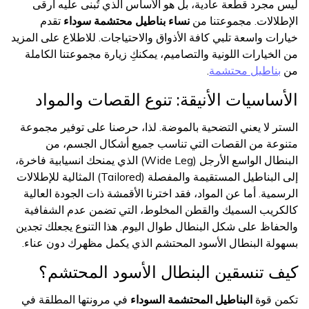
ليس مجرد قطعة عادية، بل هو الأساس الذي تُبنى عليه أرقى
الإطلالات. مجموعتنا من
نساء بناطيل محتشمة سوداء
تقدم
خيارات واسعة تلبي كافة الأذواق والاحتياجات. للاطلاع على المزيد
من الخيارات اللونية والتصاميم، يمكنكِ زيارة مجموعتنا الكاملة
من
بناطيل محتشمة
.
الأساسيات الأنيقة: تنوع القصات والمواد
الستر لا يعني التضحية بالموضة. لذا، حرصنا على توفير مجموعة
متنوعة من القصات التي تناسب جميع أشكال الجسم، من
البنطال الواسع الأرجل (Wide Leg) الذي يمنحك انسيابية فاخرة،
إلى البناطيل المستقيمة والمفصلة (Tailored) المثالية للإطلالات
الرسمية. أما عن المواد، فقد اخترنا الأقمشة ذات الجودة العالية
كالكريب السميك والقطن المخلوط، التي تضمن عدم الشفافية
والحفاظ على شكل البنطال طوال اليوم. هذا التنوع يجعلك تجدين
بسهولة البنطال الأسود المحتشم الذي يكمل مظهرك دون عناء.
كيف تنسقين البنطال الأسود المحتشم؟
تكمن قوة
البناطيل المحتشمة السوداء
في مرونتها المطلقة في