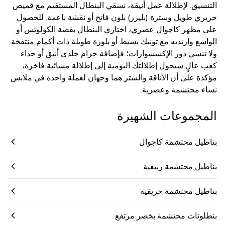
التنسيق. لإطلالة عمل أنيقة، نسقي البنطال المستقيم مع قميص
حريري طويل وسترة (بليزر) بلون فاتح أو نقشة ناعمة. للحصول
على مظهر كاجوال عصري، اختاري البنطال بقصة الكولوتس أو
الواسع وارتديه مع تونيك بسيط أو بلوزة طويلة ذات أكمام منتفخة.
ولا تنسي دور الإكسسوارات؛ فإضافة حزام جلدي أنيق أو حذاء
كعب عالٍ سيحول إطلالتك اليومية إلى إطلالة مسائية فاخرة،
مؤكدة على أن الأناقة والستر هما وجهان لعملة واحدة في ملابس
نساء محتشمة وعصرية.
المجموعات الشهيرة
بناطيل محتشمة كاجوال
بناطيل محتشمة ربيعية
بناطيل محتشمة خريفية
بنطلونات محتشمة بخصر مرتفع