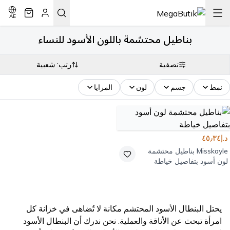
AE
بناطيل محتشمة باللون الأسود للنساء
تصفية
رتب: شعبية
نمط
جسم
لون
المزايا
د.إ٤٥٫٣٤
Misskayle
بناطيل محتشمة
لون أسود بتفاصيل خياطة
يحتل البنطال الأسود المحتشم مكانة لا تُضاهى في خزانة كل
امرأة تبحث عن الأناقة والعملية. نحن ندرك أن البنطال الأسود