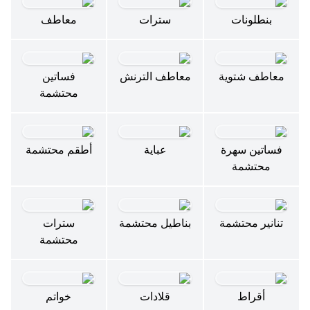
بنطلونات
سترات
معاطف
معاطف شتوية
معاطف الترنش
فساتين
محتشمة
فساتين سهرة
عباية
أطقم محتشمة
محتشمة
تنانير محتشمة
بناطيل محتشمة
سترات
محتشمة
أقراط
قلادات
خواتم