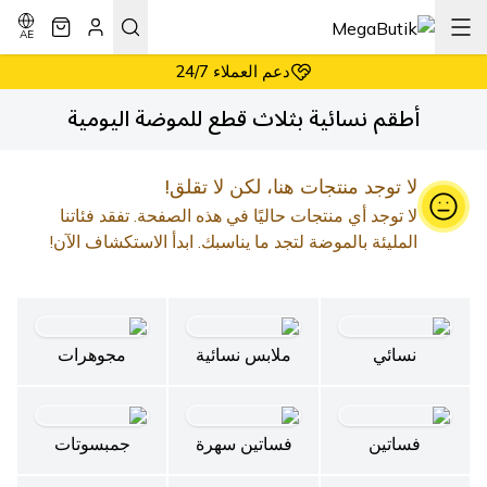
أسعار معقولة دائماً
إرجاع سهل وبدون شروط
AE
دعم العملاء 24/7
أسعار معقولة دائماً
أطقم نسائية بثلاث قطع للموضة اليومية
لا توجد منتجات هنا، لكن لا تقلق!
لا توجد أي منتجات حاليًا في هذه الصفحة. تفقد فئاتنا
المليئة بالموضة لتجد ما يناسبك. ابدأ الاستكشاف الآن!
نسائي
ملابس نسائية
مجوهرات
فساتين
فساتين سهرة
جمبسوتات