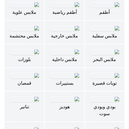
أطقم
أطقم رياضية
ملابس علوية
ملابس سفلية
ملابس خارجية
ملابس محتشمة
ملابس البحر
ملابس داخلية
بلوزات
توبات قصيرة
بستييرات
قمصان
بودي وبودي
هوديز
تنانير
سوت