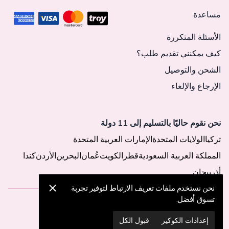
مساعدة
الأسئلة المتكررة
كيف يمكنني تقديم طلب؟
الشحن والتوصيل
الإرجاع والإلغاء
نحن نقوم حاليًا بالتسليم إلى 11 دولة
تركيا
الولايات المتحدة
الإمارات العربية المتحدة
المملكة العربية السعودية
قطر
الكويت
عُمان
البحرين
الأردن
كندا
أذربيجان
نحن نستخدم ملفات تعريف الارتباط لتوفير تجربة
تسوق أفضل.
© 2025 MegaButik -
جميع الحقوق محفوظة
إعدادات الكوكيز
قبول الكل