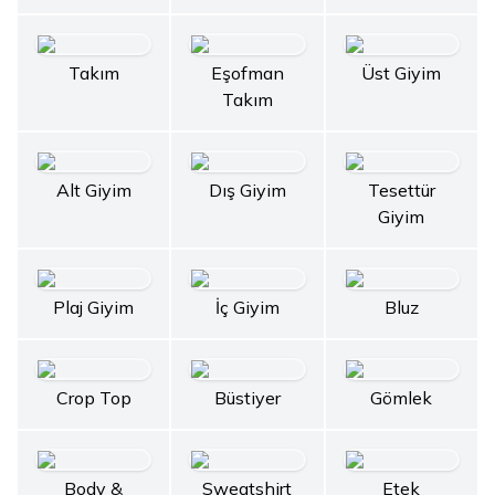
Takım
Eşofman
Üst Giyim
Takım
Alt Giyim
Dış Giyim
Tesettür
Giyim
Plaj Giyim
İç Giyim
Bluz
Crop Top
Büstiyer
Gömlek
Body &
Sweatshirt
Etek