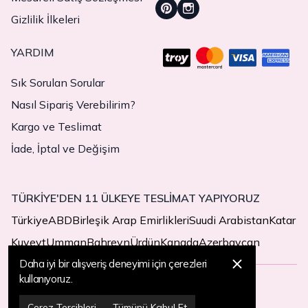
Gizlilik İlkeleri
YARDIM
Sık Sorulan Sorular
Nasıl Sipariş Verebilirim?
Kargo ve Teslimat
İade, İptal ve Değişim
TÜRKİYE'DEN 11 ÜLKEYE TESLİMAT YAPIYORUZ
Türkiye
ABD
Birleşik Arap Emirlikleri
Suudi Arabistan
Katar
Kuveyt
Umman
Bahreyn
Ürdün
Kanada
Azerbaycan
Daha iyi bir alışveriş deneyimi için çerezleri
kullanıyoruz.
© 2025 MegaButik -
Her Hakkı Saklıdır
Çerez Tercihleri
Tümünü Kabul Et