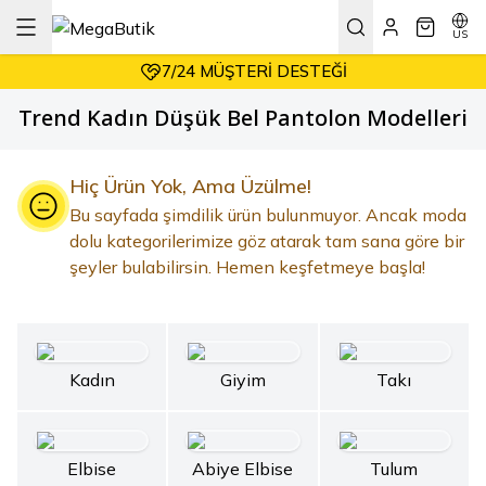
DAIMA HESAPLI ALIŞVERIŞ
KOŞULSUZ & KOLAY İADE
US
7/24 MÜŞTERI DESTEĞI
DAIMA HESAPLI ALIŞVERIŞ
Trend Kadın Düşük Bel Pantolon Modelleri
Hiç Ürün Yok, Ama Üzülme!
Bu sayfada şimdilik ürün bulunmuyor. Ancak moda
dolu kategorilerimize göz atarak tam sana göre bir
şeyler bulabilirsin. Hemen keşfetmeye başla!
Kadın
Giyim
Takı
Elbise
Abiye Elbise
Tulum