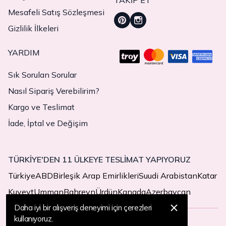
TAKIP ET
Mesafeli Satış Sözleşmesi
Gizlilik İlkeleri
YARDIM
Sık Sorulan Sorular
Nasıl Sipariş Verebilirim?
Kargo ve Teslimat
İade, İptal ve Değişim
TÜRKİYE'DEN 11 ÜLKEYE TESLİMAT YAPIYORUZ
Türkiye
ABD
Birleşik Arap Emirlikleri
Suudi Arabistan
Katar
Kuveyt
Umman
Bahreyn
Ürdün
Kanada
Azerbaycan
Daha iyi bir alışveriş deneyimi için çerezleri
kullanıyoruz.