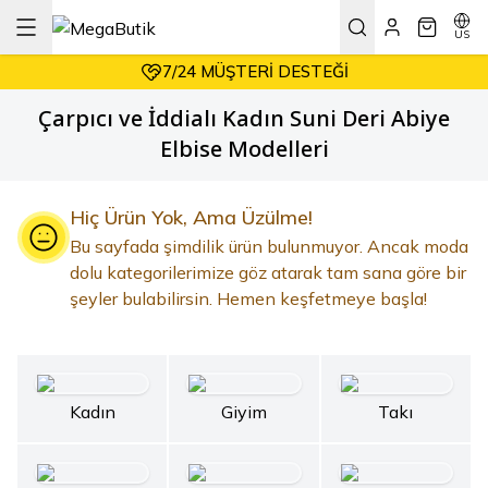
DAIMA HESAPLI ALIŞVERIŞ
KOŞULSUZ & KOLAY İADE
US
7/24 MÜŞTERI DESTEĞI
DAIMA HESAPLI ALIŞVERIŞ
Çarpıcı ve İddialı Kadın Suni Deri Abiye
Elbise Modelleri
Hiç Ürün Yok, Ama Üzülme!
Bu sayfada şimdilik ürün bulunmuyor. Ancak moda
dolu kategorilerimize göz atarak tam sana göre bir
şeyler bulabilirsin. Hemen keşfetmeye başla!
Kadın
Giyim
Takı