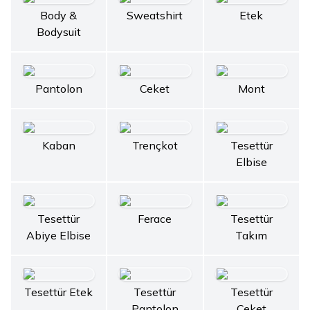
Body &
Sweatshirt
Etek
Bodysuit
Pantolon
Ceket
Mont
Kaban
Trençkot
Tesettür
Elbise
Tesettür
Ferace
Tesettür
Abiye Elbise
Takım
Tesettür Etek
Tesettür
Tesettür
Pantolon
Ceket