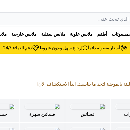
مبسوتات
أطقم
ملابس علوية
ملابس سفلية
ملابس خارجية
ملا
أسعار معقولة دائماً
إرجاع سهل وبدون شروط
دعم العملاء 24/7
ليئة بالموضة لتجد ما يناسبك. ابدأ الاستكشاف الآن!
ات
فساتين
فساتين سهرة
جمب