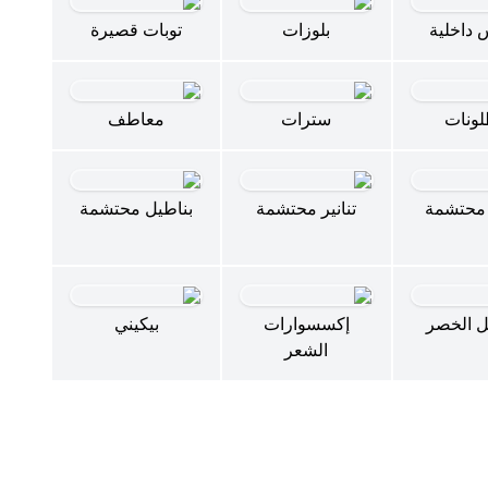
 داخلية
بلوزات
توبات قصيرة
لونات
سترات
معاطف
محتشمة
تنانير محتشمة
بناطيل محتشمة
 الخصر
إكسسوارات
بيكيني
الشعر