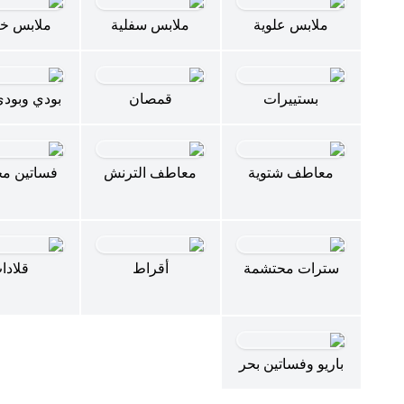
ملابس علوية
ملابس سفلية
ملابس خا
بستييرات
قمصان
بودي وبود
معاطف شتوية
معاطف الترنش
فساتين م
سترات محتشمة
أقراط
قلادا
باريو وفساتين بحر