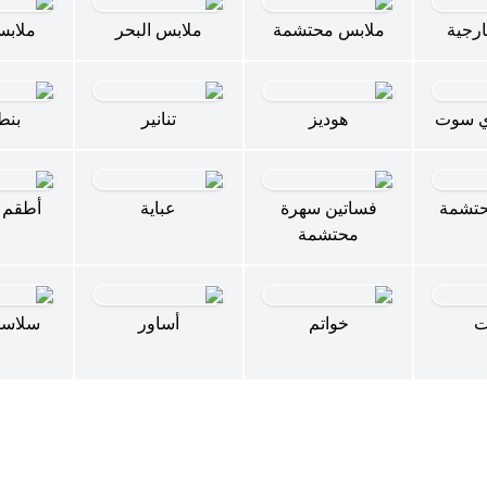
رجية
ملابس محتشمة
ملابس البحر
ملابس
ي سوت
هوديز
تنانير
بنط
حتشمة
فساتين سهرة
عباية
أطقم 
محتشمة
ت
خواتم
أساور
سلاسل