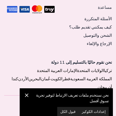
مساعدة
الأسئلة المتكررة
كيف يمكنني تقديم طلب؟
الشحن والتوصيل
الإرجاع والإلغاء
نحن نقوم حاليًا بالتسليم إلى 11 دولة
تركيا
الولايات المتحدة
الإمارات العربية المتحدة
المملكة العربية السعودية
قطر
الكويت
عُمان
البحرين
الأردن
كندا
أذربيجان
نحن نستخدم ملفات تعريف الارتباط لتوفير تجربة
تسوق أفضل.
© 2025 MegaButik -
جميع الحقوق محفوظة
إعدادات الكوكيز
قبول الكل