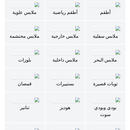
أطقم
أطقم رياضية
ملابس علوية
ملابس سفلية
ملابس خارجية
ملابس محتشمة
ملابس البحر
ملابس داخلية
بلوزات
توبات قصيرة
بستييرات
قمصان
بودي وبودي
هوديز
تنانير
سوت