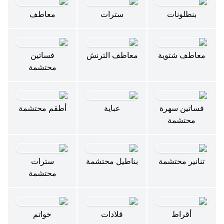
بنطلونات
سترات
معاطف
معاطف شتوية
معاطف الترنش
فساتين
محتشمة
فساتين سهرة
عباية
أطقم محتشمة
محتشمة
تنانير محتشمة
بناطيل محتشمة
سترات
محتشمة
أقراط
قلادات
خواتم