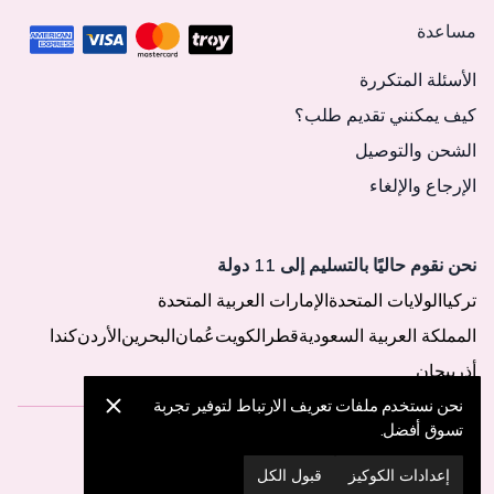
مساعدة
الأسئلة المتكررة
كيف يمكنني تقديم طلب؟
الشحن والتوصيل
الإرجاع والإلغاء
نحن نقوم حاليًا بالتسليم إلى 11 دولة
تركيا
الولايات المتحدة
الإمارات العربية المتحدة
المملكة العربية السعودية
قطر
الكويت
عُمان
البحرين
الأردن
كندا
أذربيجان
نحن نستخدم ملفات تعريف الارتباط لتوفير تجربة
تسوق أفضل.
© 2025 MegaButik -
جميع الحقوق محفوظة
إعدادات الكوكيز
قبول الكل