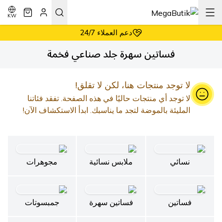
أسعار معقولة دائماً
إرجاع سهل وبدون شروط
KW
دعم العملاء 24/7
أسعار معقولة دائماً
فساتين سهرة جلد صناعي فخمة
لا توجد منتجات هنا، لكن لا تقلق!
لا توجد أي منتجات حاليًا في هذه الصفحة. تفقد فئاتنا
المليئة بالموضة لتجد ما يناسبك. ابدأ الاستكشاف الآن!
نسائي
ملابس نسائية
مجوهرات
فساتين
فساتين سهرة
جمبسوتات