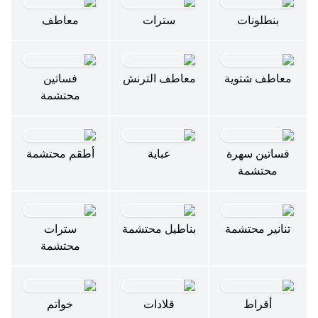
بنطلونات
سترات
معاطف
معاطف شتوية
معاطف الترنش
فساتين
محتشمة
فساتين سهرة
عباية
أطقم محتشمة
محتشمة
تنانير محتشمة
بناطيل محتشمة
سترات
محتشمة
أقراط
قلادات
خواتم