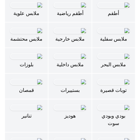
أطقم
أطقم رياضية
ملابس علوية
ملابس سفلية
ملابس خارجية
ملابس محتشمة
ملابس البحر
ملابس داخلية
بلوزات
توبات قصيرة
بستييرات
قمصان
بودي وبودي
هوديز
تنانير
سوت