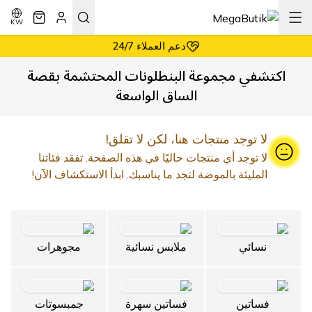
أسعار معقولة دائماً
إرجاع سهل وبدون شروط
KW
دعم العملاء 24/7
أسعار معقولة دائماً
اكتشفي مجموعة البنطلونات المحتشمة بقصة
الساق الواسعة
لا توجد منتجات هنا، لكن لا تقلق!
لا توجد أي منتجات حاليًا في هذه الصفحة. تفقد فئاتنا
المليئة بالموضة لتجد ما يناسبك. ابدأ الاستكشاف الآن!
نسائي
ملابس نسائية
مجوهرات
فساتين
فساتين سهرة
جمبسوتات