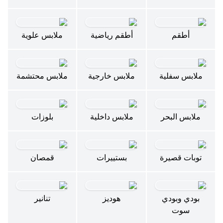
أطقم
أطقم رياضية
ملابس علوية
ملابس سفلية
ملابس خارجية
ملابس محتشمة
ملابس البحر
ملابس داخلية
بلوزات
توبات قصيرة
بستييرات
قمصان
بودي وبودي
هوديز
تنانير
سوت