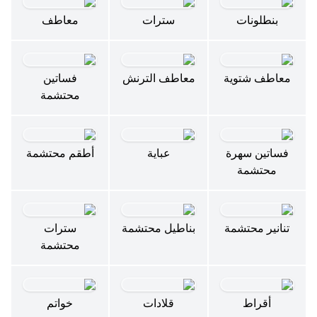
بنطلونات
سترات
معاطف
معاطف شتوية
معاطف الترنش
فساتين
محتشمة
فساتين سهرة
عباية
أطقم محتشمة
محتشمة
تنانير محتشمة
بناطيل محتشمة
سترات
محتشمة
أقراط
قلادات
خواتم