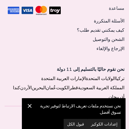
مساعدة
الأسئلة المتكررة
كيف يمكنني تقديم طلب؟
الشحن والتوصيل
الإرجاع والإلغاء
نحن نقوم حاليًا بالتسليم إلى 11 دولة
تركيا
الولايات المتحدة
الإمارات العربية المتحدة
المملكة العربية السعودية
قطر
الكويت
عُمان
البحرين
الأردن
كندا
أذربيجان
نحن نستخدم ملفات تعريف الارتباط لتوفير تجربة
تسوق أفضل.
© 2025 MegaButik -
جميع الحقوق محفوظة
إعدادات الكوكيز
قبول الكل