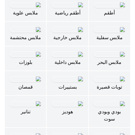
أطقم
أطقم رياضية
ملابس علوية
ملابس سفلية
ملابس خارجية
ملابس محتشمة
ملابس البحر
ملابس داخلية
بلوزات
توبات قصيرة
بستييرات
قمصان
بودي وبودي
هوديز
تنانير
سوت