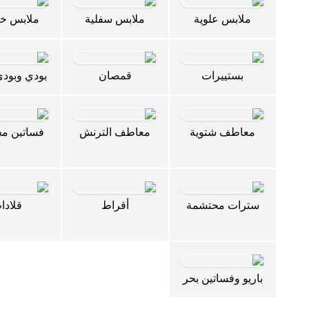
ملابس علوية
ملابس سفلية
ملابس خا
بستييرات
قمصان
بودي وبود
معاطف شتوية
معاطف الترنش
فساتين م
سترات محتشمة
أقراط
قلادا
باريو وفساتين بحر