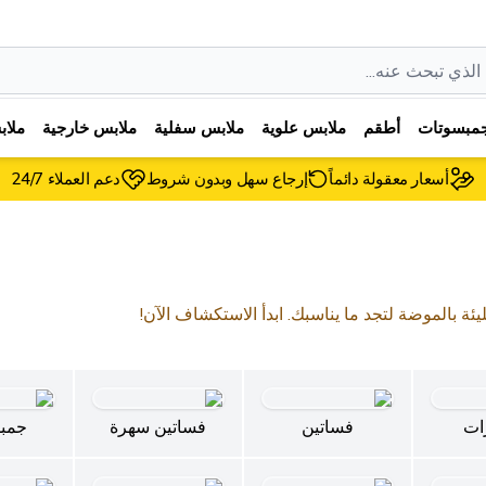
مبسوتات
أطقم
ملابس علوية
ملابس سفلية
ملابس خارجية
ملا
أسعار معقولة دائماً
إرجاع سهل وبدون شروط
دعم العملاء 24/7
ليئة بالموضة لتجد ما يناسبك. ابدأ الاستكشاف الآن!
ات
فساتين
فساتين سهرة
جمب