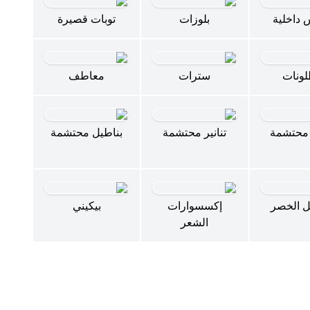
 داخلية
بلوزات
توبات قصيرة
لونات
سترات
معاطف
محتشمة
تنانير محتشمة
بناطيل محتشمة
 الخصر
إكسسوارات
بيكيني
الشعر