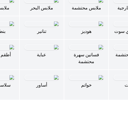
رجية
ملابس محتشمة
ملابس البحر
ملابس
ي سوت
هوديز
تنانير
بنط
حتشمة
فساتين سهرة
عباية
أطقم 
محتشمة
ت
خواتم
أساور
سلاسل